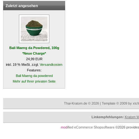
Zuletzt angesehen
Bali Maeng da Powdered, 100g
*Neue Charge*
24,99 EUR
inkl. 19 % MwSt. zzgl.
Versandkosten
Features:
Bali Maeng da powdered
Mehr auf Ihrer privaten Seite
Thai-Kratom.de © 2026 | Template © 2009 by xtc
Linkempfehlungen:
Kratom Wi
mod
ified eCommerce Shopsoftware
©2026 provides 