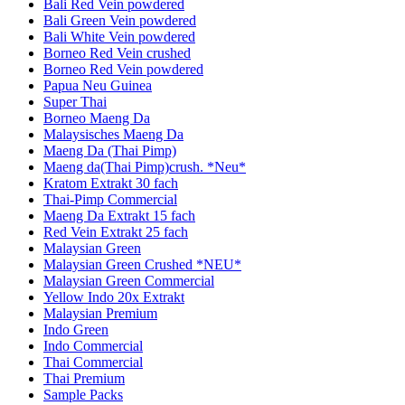
Bali Red Vein powdered
Bali Green Vein powdered
Bali White Vein powdered
Borneo Red Vein crushed
Borneo Red Vein powdered
Papua Neu Guinea
Super Thai
Borneo Maeng Da
Malaysisches Maeng Da
Maeng Da (Thai Pimp)
Maeng da(Thai Pimp)crush. *Neu*
Kratom Extrakt 30 fach
Thai-Pimp Commercial
Maeng Da Extrakt 15 fach
Red Vein Extrakt 25 fach
Malaysian Green
Malaysian Green Crushed *NEU*
Malaysian Green Commercial
Yellow Indo 20x Extrakt
Malaysian Premium
Indo Green
Indo Commercial
Thai Commercial
Thai Premium
Sample Packs