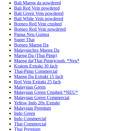
Bali Maeng da powdered
Bali Red Vein powdered
Bali Green Vein powdered
Bali White Vein powdered
Borneo Red Vein crushed
Borneo Red Vein powdered
Papua Neu Guinea
Super Thai
Borneo Maeng Da
Malaysisches Maeng Da
Maeng Da (Thai Pimp)
Maeng da(Thai Pimp)crush. *Neu*
Kratom Extrakt 30 fach
Thai-Pimp Commercial
Maeng Da Extrakt 15 fach
Red Vein Extrakt 25 fach
Malaysian Green
Malaysian Green Crushed *NEU*
Malaysian Green Commercial
Yellow Indo 20x Extrakt
Malaysian Premium
Indo Green
Indo Commercial
Thai Commercial
Thai Premium