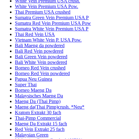
White Vein Premium USA crush.
White Vein Premium USA Pow.
Thai Premium USA crushed
Sumatra Green Vein Premium USA P
Sumatra Red Vein Premium USA Pow
Sumatra White Vein Premium USA P
Thai Red Vein USA
Vietnam White Vein P. USA Pow.
Bali Maeng da powdered
Bali Red Vein powdered
Bali Green Vein powdered
Bali White Vein powdered
Borneo Red Vein crushed
Borneo Red Vein powdered
Papua Neu Guinea
Super Thai
Borneo Maeng Da
Malaysisches Maeng Da
Maeng Da (Thai Pimp)
Maeng da(Thai Pimp)crush. *Neu*
Kratom Extrakt 30 fach
Thai-Pimp Commercial
Maeng Da Extrakt 15 fach
Red Vein Extrakt 25 fach
Malaysian Green