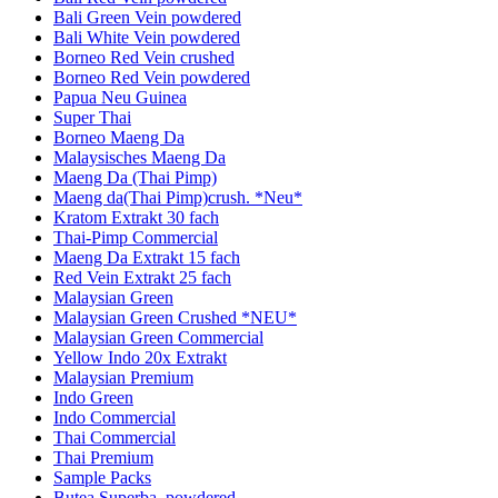
Bali Green Vein powdered
Bali White Vein powdered
Borneo Red Vein crushed
Borneo Red Vein powdered
Papua Neu Guinea
Super Thai
Borneo Maeng Da
Malaysisches Maeng Da
Maeng Da (Thai Pimp)
Maeng da(Thai Pimp)crush. *Neu*
Kratom Extrakt 30 fach
Thai-Pimp Commercial
Maeng Da Extrakt 15 fach
Red Vein Extrakt 25 fach
Malaysian Green
Malaysian Green Crushed *NEU*
Malaysian Green Commercial
Yellow Indo 20x Extrakt
Malaysian Premium
Indo Green
Indo Commercial
Thai Commercial
Thai Premium
Sample Packs
Butea Superba, powdered