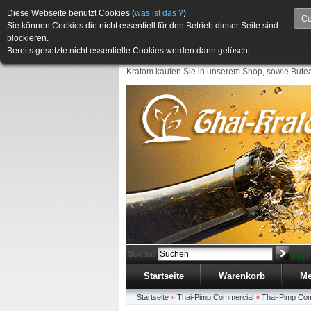
Diese Webseite benutzt Cookies (
was ist das ?
)
Co
Sie können Cookies die nicht essentiell für den Betrieb dieser Seite sind
blockieren.
Bereits gesetzte nicht essentielle Cookies werden dann gelöscht.
Kratom kaufen Sie in unserem Shop, sowie Butea
Suche:
Erwe
Startseite
Warenkorb
Me
Startseite
»
Thai-Pimp Commercial
»
Thai-Pimp Co