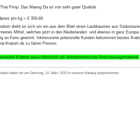
Thai Pimp. Das Maeng Da ist von sehr guter Qualität.
preis pro kg = € 359,60
ratom dreht es sich um ein aus dem Blatt eines Laubbaumes aus Südostasie
nenes Mittel, welches jetzt in den Niederlanden und ebenso in ganz Europa
ig an Fans gewinnt. Interessierte potenzielle Kunden bekommen bestes Krat
hai-Kratom.de zu fairen Preisen.
erkaufen Kratom ausschliesslich
als ethnobotanisches Anschauungsmaterial
.
rtikel haben wir am Dienstag, 10. März 2015 in unseren Katalog aufgenommen.