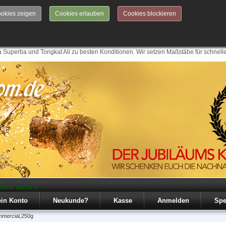
okies zeigen
Cookies erlauben
Cookies blockieren
 Superba und Tongkat Ali zu besten Konditionen. Wir setzen Maßstäbe für schnell
iterte Suche »
in Konto
Neukunde?
Kasse
Anmelden
Spe
mmercial,250g