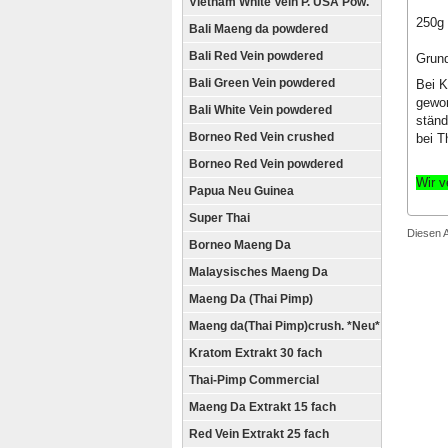
Vietnam White Vein P. USA Pow.
250g 
Bali Maeng da powdered
Bali Red Vein powdered
Grund
Bali Green Vein powdered
Bei K
gewon
Bali White Vein powdered
ständ
Borneo Red Vein crushed
bei T
Borneo Red Vein powdered
Wir v
Papua Neu Guinea
Super Thai
Diesen A
Borneo Maeng Da
Malaysisches Maeng Da
Maeng Da (Thai Pimp)
Maeng da(Thai Pimp)crush. *Neu*
Kratom Extrakt 30 fach
Thai-Pimp Commercial
Maeng Da Extrakt 15 fach
Red Vein Extrakt 25 fach