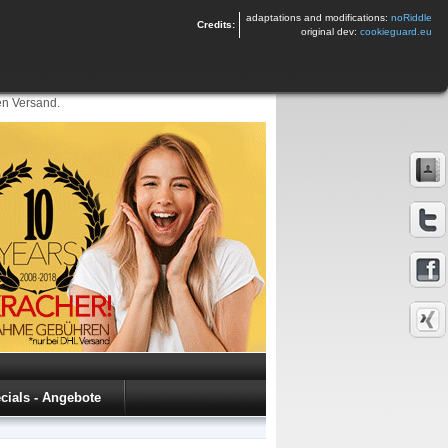
adaptations and modifications:
noRiddle
Credits:
original dev:
cookieguard.eu
en Versand.
cials - Angebote