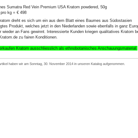
ches Sumatra Red Vein Premium USA Kratom powdered, 50g
 pro kg = € 498
ratom dreht es sich um ein aus dem Blatt eines Baumes aus Südostasien
gtes Produkt, welches jetzt in den Niederlanden sowie ebenfalls in ganz Eur
 wieder an Fans gewinnt. Interessierte Kunden kriegen qualitatives Kratom b
Kratom.de zu fairen Konditionen.
erkaufen Kratom ausschliesslich
als ethnobotanisches Anschauungsmaterial
.
Artikel haben wir am Sonntag, 30. November 2014 in unseren Katalog aufgenommen.