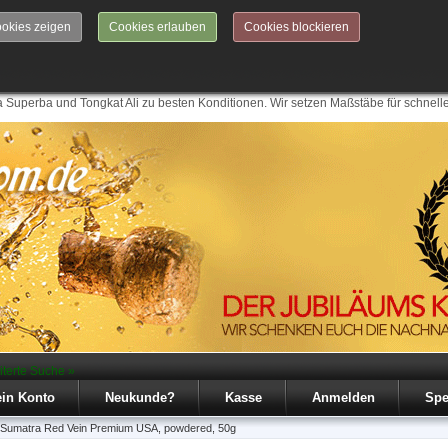
okies zeigen
Cookies erlauben
Cookies blockieren
 Superba und Tongkat Ali zu besten Konditionen. Wir setzen Maßstäbe für schnell
iterte Suche »
in Konto
Neukunde?
Kasse
Anmelden
Spe
Sumatra Red Vein Premium USA, powdered, 50g