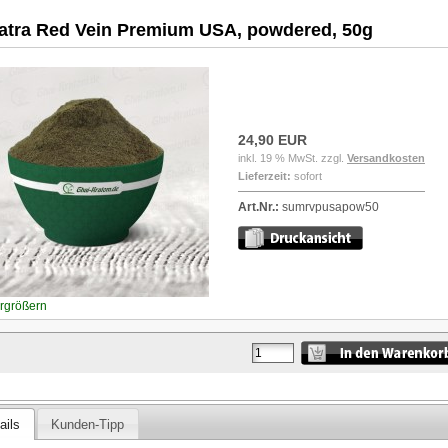
tra Red Vein Premium USA, powdered, 50g
24,90 EUR
inkl. 19 % MwSt. zzgl.
Versandkosten
Lieferzeit:
sofort
Art.Nr.:
sumrvpusapow50
ergrößern
ails
Kunden-Tipp