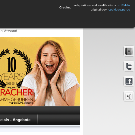
adaptations and modifications:
noRiddle
Credits:
original dev:
cookieguard.eu
en Versand.
cials - Angebote