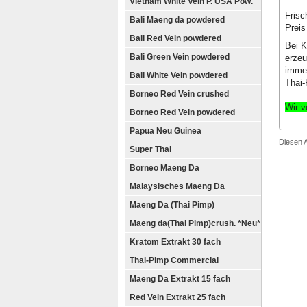
Vietnam White Vein P. USA Pow.
Fris
Bali Maeng da powdered
Preis
Bali Red Vein powdered
Bei K
Bali Green Vein powdered
erzeu
immer
Bali White Vein powdered
Thai-
Borneo Red Vein crushed
Wir v
Borneo Red Vein powdered
Papua Neu Guinea
Diesen 
Super Thai
Borneo Maeng Da
Malaysisches Maeng Da
Maeng Da (Thai Pimp)
Maeng da(Thai Pimp)crush. *Neu*
Kratom Extrakt 30 fach
Thai-Pimp Commercial
Maeng Da Extrakt 15 fach
Red Vein Extrakt 25 fach