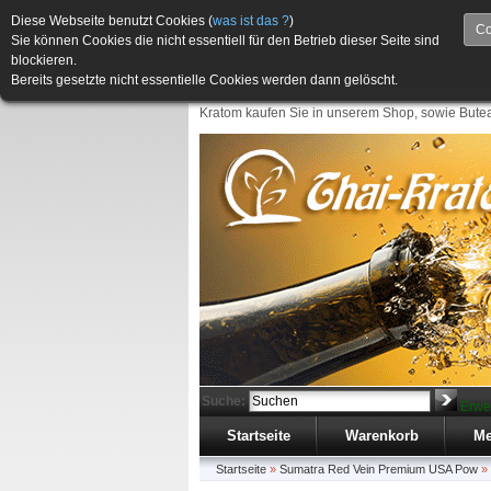
Diese Webseite benutzt Cookies (
was ist das ?
)
Co
Sie können Cookies die nicht essentiell für den Betrieb dieser Seite sind
blockieren.
Bereits gesetzte nicht essentielle Cookies werden dann gelöscht.
Kratom kaufen Sie in unserem Shop, sowie Butea
Suche:
Erwe
Startseite
Warenkorb
Me
Startseite
»
Sumatra Red Vein Premium USA Pow
»