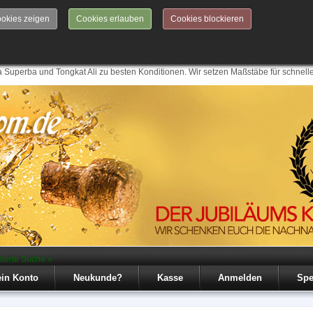
okies zeigen
Cookies erlauben
Cookies blockieren
 Superba und Tongkat Ali zu besten Konditionen. Wir setzen Maßstäbe für schnell
iterte Suche »
in Konto
Neukunde?
Kasse
Anmelden
Spe