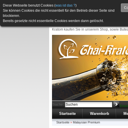
Diese Webseite benutzt Cookies (
was ist das ?
)
Co
Sie können Cookies die nicht essentiell für den Betrieb dieser Seite sind
blockieren.
Bereits gesetzte nicht essentielle Cookies werden dann gelöscht.
Kratom kaufen Sie in unserem Shop, sowie Butea
Suche:
Erwe
Startseite
Warenkorb
Me
Startseite
»
Malaysian Premium