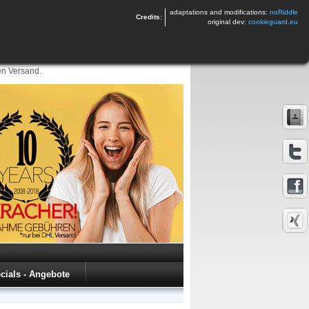
adaptations and modifications:
noRiddle
Credits:
original dev:
cookieguard.eu
en Versand.
cials - Angebote