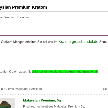
ysian Premium Kratom
ian Premium Kratomm
Kratom-grosshandel.de
Größere Mengen erhalten Sie bei uns im
Shop
kaufen Kratom ausschlie
sslich als ethnobotanisches Anschauungsmaterial
.
1
bis
9
(von insgesamt
9
Artikeln)
Sei
Malaysian Premium, 5g
Frisches, hochwertiges Malaysian Premium 5g.