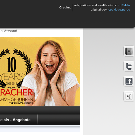
adaptations and modifications:
noRiddle
Credits:
original dev:
cookieguard.eu
en Versand.
cials - Angebote