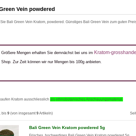
 Green Vein powdered
Sie Bali Green Vein Kratom, powdered
. Günstiges Bali Green Vein zum guten Preis
Kratom-grosshande
Größere Mengen erhalten Sie demnächst bei uns im
Shop. Zur Zeit können wir nur Mengen bis 100g anbieten.
kaufen Kratom ausschliesslich
als ethnobotanisches Anschauungsmaterial
.
1
bis
9
(von insgesamt
9
Artikeln)
Sei
Bali Green Vein Kratom powdered 5g
Frisches, hochwertiges Bali Green Vein Kratom powdered 5g.