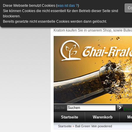
Diese Webseite benutzt Cookies (
was ist das ?
)
Co
Sie können Cookies die nicht essentiell für den Betrieb dieser Seite sind
blockieren.
Bereits gesetzte nicht essentielle Cookies werden dann gelöscht.
Kratom kaufen Sie in unserem Shop, sowie Butea
Suche:
Erwe
Startseite
Warenkorb
Me
Startseite
»
Bali Green Vein powdered