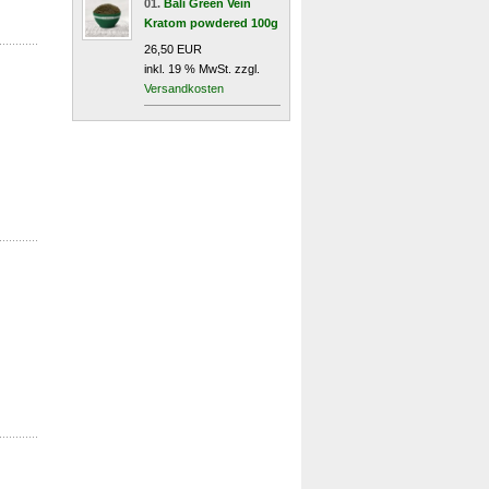
01.
Bali Green Vein
Kratom powdered 100g
26,50 EUR
inkl. 19 % MwSt. zzgl.
Versandkosten