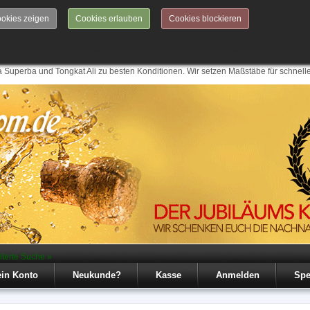
okies zeigen
Cookies erlauben
Cookies blockieren
 Superba und Tongkat Ali zu besten Konditionen. Wir setzen Maßstäbe für schnell
iterte Suche »
in Konto
Neukunde?
Kasse
Anmelden
Spe