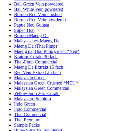
Bali Green Vein powdered
Bali White Vein powdered
Borneo Red Vein crushed
Borneo Red Vein powdered
Papua Neu Guinea
Super Thai
Borneo Maeng Da
Malaysisches Maeng Da
Maeng Da (Thai Pimp)
Maeng da(Thai Pimp)crush. *Neu*
Kratom Extrakt 30 fach
Thai-Pimp Commercial
Maeng Da Extrakt 15 fach
Red Vein Extrakt 25 fach
Malaysian Green
Malaysian Green Crushed *NEU*
Malaysian Green Commercial
Yellow Indo 20x Extrakt
Malaysian Premium
Indo Green
Indo Commercial
Thai Commercial
Thai Premium
Sample Packs
Butea Superba, powdered