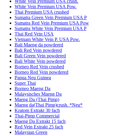
White Vein Premium USA crush.
White Vein Premium USA Pow.
Thai Premium USA crushed
Sumatra Green Vein Premium USA P
Sumatra Red Vein Premium USA Pow
Sumatra White Vein Premium USA P
Thai Red Vein USA
Vietnam White Vein P. USA Pow.
Bali Maeng da powdered
Bali Red Vein powdered
Bali Green Vein powdered
Bali White Vein powdered
Borneo Red Vein crushed
Borneo Red Vein powdered
Papua Neu Guinea
Super Thai
Borneo Maeng Da
Malaysisches Maeng Da
Maeng Da (Thai Pimp)
Maeng da(Thai Pimp)crush. *Neu*
Kratom Extrakt 30 fach
Thai-Pimp Commercial
Maeng Da Extrakt 15 fach
Red Vein Extrakt 25 fach
Malaysian Green