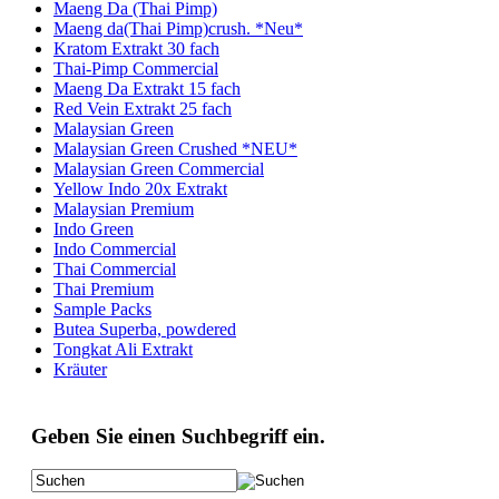
Maeng Da (Thai Pimp)
Maeng da(Thai Pimp)crush. *Neu*
Kratom Extrakt 30 fach
Thai-Pimp Commercial
Maeng Da Extrakt 15 fach
Red Vein Extrakt 25 fach
Malaysian Green
Malaysian Green Crushed *NEU*
Malaysian Green Commercial
Yellow Indo 20x Extrakt
Malaysian Premium
Indo Green
Indo Commercial
Thai Commercial
Thai Premium
Sample Packs
Butea Superba, powdered
Tongkat Ali Extrakt
Kräuter
Geben Sie einen Suchbegriff ein.