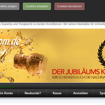
okies zeigen
Cookies erlauben
Cookies blockieren
 Superba und Tongkat Ali zu besten Konditionen. Wir setzen Maßstäbe für schnell
iterte Suche »
in Konto
Neukunde?
Kasse
Anmelden
Spe