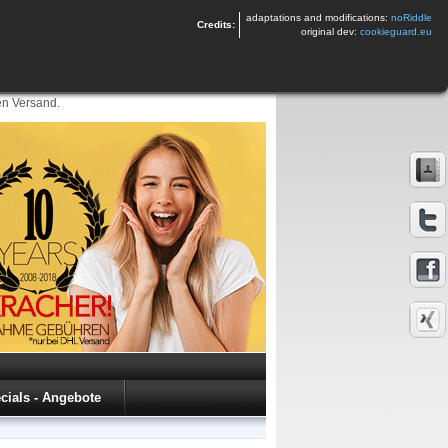
adaptations and modifications:
noRiddle
Credits:
original dev:
cookieguard.eu
en Versand.
cials - Angebote