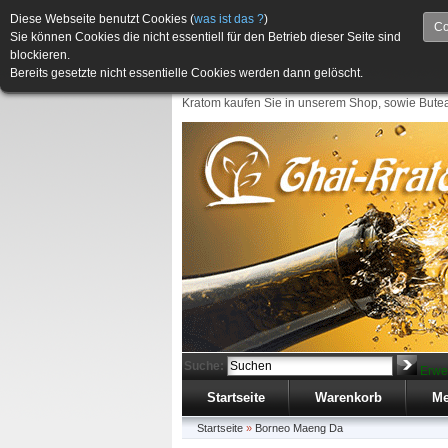
Diese Webseite benutzt Cookies (
was ist das ?
)
Co
Sie können Cookies die nicht essentiell für den Betrieb dieser Seite sind
blockieren.
Bereits gesetzte nicht essentielle Cookies werden dann gelöscht.
Kratom kaufen Sie in unserem Shop, sowie Butea
Suche:
Erwe
Startseite
Warenkorb
Me
Startseite
»
Borneo Maeng Da