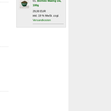
01.
Borneo Maeng Da,
100g
29,00 EUR
inkl. 19 % MwSt. zzgl.
Versandkosten