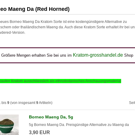
eo Maeng Da (Red Horned)
eues Borneo Maeng Da Kratom Sorte ist eine kostengünstigere Alternative zu
schem oder thailändischem Maeng da. Auch diese Kratom Sorte erhaltet ihr bei un
wdered-Version.
Kratom-grosshandel.de
Größere Mengen erhalten Sie bei uns im
Shop
kaufen Kratom ausschliesslich als ethnobotanisches Anschauungsmaterial
1
bis
9
(von insgesamt
9
Artikeln)
Sei
Borneo Maeng Da, 5g
5g Borneo Maeng Da. Preisgünstige Alternative zu Maeng da
3,90 EUR