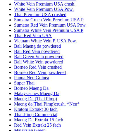
White Vein Premium USA crush.
White Vein Premium USA Pow.
Thai Premium USA crushed
Sumatra Green Vein Premium USA P
Sumatra Red Vein Premium USA Pow
Sumatra White Vein Premium USA P
Thai Red Vein USA
Vietnam White Vein P. USA Pow.
Bali Maeng da powdered
Bali Red Vein powdered
Bali Green Vein powdered
Bali White Vein powdered
Borneo Red Vein crushed
Borneo Red Vein powdered
Papua Neu Guinea
Super Thai
Borneo Maeng Da
Malaysisches Maeng Da
Maeng Da (Thai Pimp)
Maeng da(Thai Pimp)crush. *Neu*
Kratom Extrakt 30 fach
Thai-Pimp Commercial
Maeng Da Extrakt 15 fach
Red Vein Extrakt 25 fach
Malaysian Green