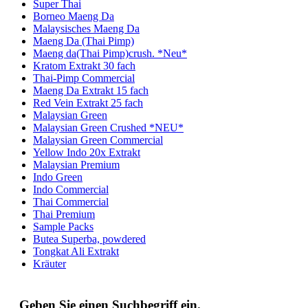
Super Thai
Borneo Maeng Da
Malaysisches Maeng Da
Maeng Da (Thai Pimp)
Maeng da(Thai Pimp)crush. *Neu*
Kratom Extrakt 30 fach
Thai-Pimp Commercial
Maeng Da Extrakt 15 fach
Red Vein Extrakt 25 fach
Malaysian Green
Malaysian Green Crushed *NEU*
Malaysian Green Commercial
Yellow Indo 20x Extrakt
Malaysian Premium
Indo Green
Indo Commercial
Thai Commercial
Thai Premium
Sample Packs
Butea Superba, powdered
Tongkat Ali Extrakt
Kräuter
Geben Sie einen Suchbegriff ein.