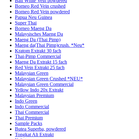
Bali White Vein powdered
Borneo Red Vein crushed
Borneo Red Vein powdered
Papua Neu Guinea
Super Thai
Borneo Maeng Da
Malaysisches Maeng Da
Maeng Da (Thai Pimp)
Maeng da(Thai Pimp)crush. *Neu*
Kratom Extrakt 30 fach
Thai-Pimp Commercial
Maeng Da Extrakt 15 fach
Red Vein Extrakt 25 fach
Malaysian Green
Malaysian Green Crushed *NEU*
Malaysian Green Commercial
Yellow Indo 20x Extrakt
Malaysian Premium
Indo Green
Indo Commercial
Thai Commercial
Thai Premium
Sample Packs
Butea Superba, powdered
Tongkat Ali Extrakt