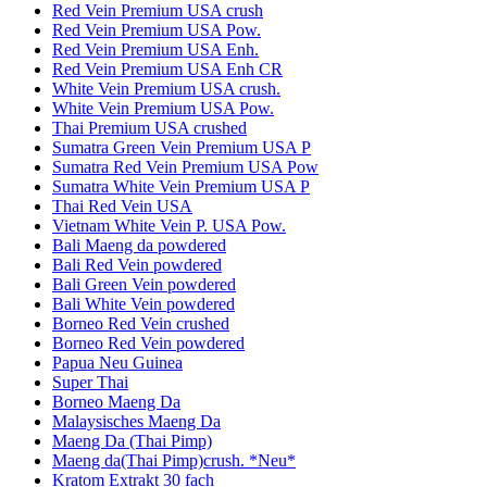
Red Vein Premium USA crush
Red Vein Premium USA Pow.
Red Vein Premium USA Enh.
Red Vein Premium USA Enh CR
White Vein Premium USA crush.
White Vein Premium USA Pow.
Thai Premium USA crushed
Sumatra Green Vein Premium USA P
Sumatra Red Vein Premium USA Pow
Sumatra White Vein Premium USA P
Thai Red Vein USA
Vietnam White Vein P. USA Pow.
Bali Maeng da powdered
Bali Red Vein powdered
Bali Green Vein powdered
Bali White Vein powdered
Borneo Red Vein crushed
Borneo Red Vein powdered
Papua Neu Guinea
Super Thai
Borneo Maeng Da
Malaysisches Maeng Da
Maeng Da (Thai Pimp)
Maeng da(Thai Pimp)crush. *Neu*
Kratom Extrakt 30 fach