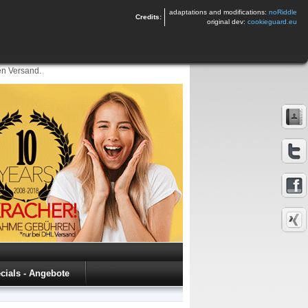
adaptations and modifications:
noRiddle
Credits:
original dev:
cookieguard.eu
en Versand.
cials - Angebote