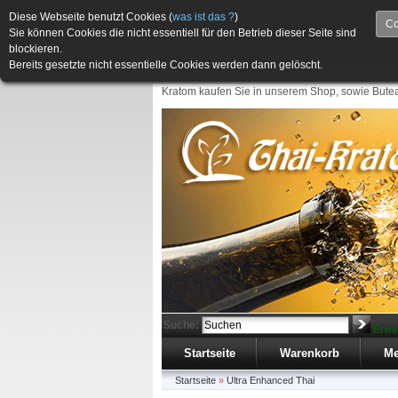
Diese Webseite benutzt Cookies (
was ist das ?
)
Co
Sie können Cookies die nicht essentiell für den Betrieb dieser Seite sind
blockieren.
Bereits gesetzte nicht essentielle Cookies werden dann gelöscht.
Kratom kaufen Sie in unserem Shop, sowie Butea
Suche:
Erwe
Startseite
Warenkorb
Me
Startseite
»
Ultra Enhanced Thai