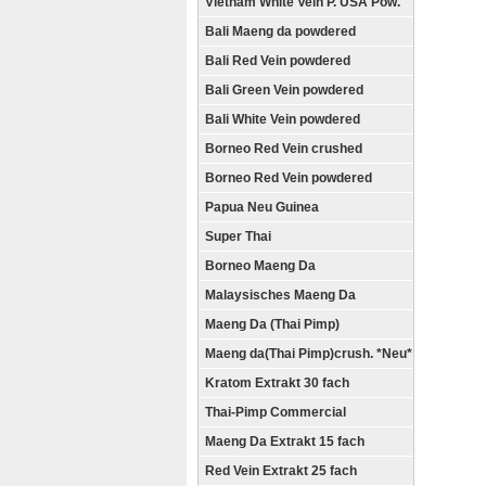
Vietnam White Vein P. USA Pow.
Bali Maeng da powdered
Bali Red Vein powdered
Bali Green Vein powdered
Bali White Vein powdered
Borneo Red Vein crushed
Borneo Red Vein powdered
Papua Neu Guinea
Super Thai
Borneo Maeng Da
Malaysisches Maeng Da
Maeng Da (Thai Pimp)
Maeng da(Thai Pimp)crush. *Neu*
Kratom Extrakt 30 fach
Thai-Pimp Commercial
Maeng Da Extrakt 15 fach
Red Vein Extrakt 25 fach