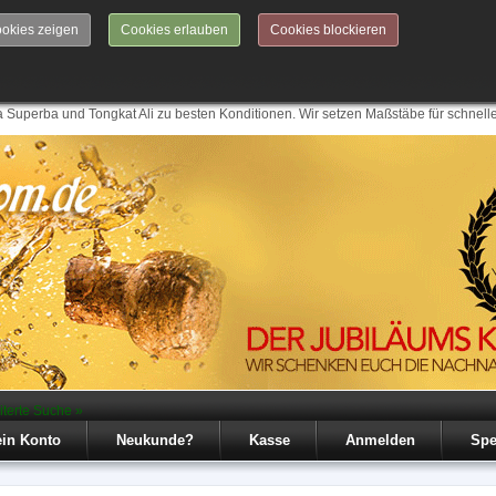
okies zeigen
Cookies erlauben
Cookies blockieren
 Superba und Tongkat Ali zu besten Konditionen. Wir setzen Maßstäbe für schnell
iterte Suche »
in Konto
Neukunde?
Kasse
Anmelden
Spe