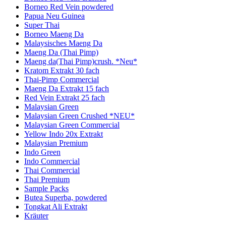
Borneo Red Vein powdered
Papua Neu Guinea
Super Thai
Borneo Maeng Da
Malaysisches Maeng Da
Maeng Da (Thai Pimp)
Maeng da(Thai Pimp)crush. *Neu*
Kratom Extrakt 30 fach
Thai-Pimp Commercial
Maeng Da Extrakt 15 fach
Red Vein Extrakt 25 fach
Malaysian Green
Malaysian Green Crushed *NEU*
Malaysian Green Commercial
Yellow Indo 20x Extrakt
Malaysian Premium
Indo Green
Indo Commercial
Thai Commercial
Thai Premium
Sample Packs
Butea Superba, powdered
Tongkat Ali Extrakt
Kräuter