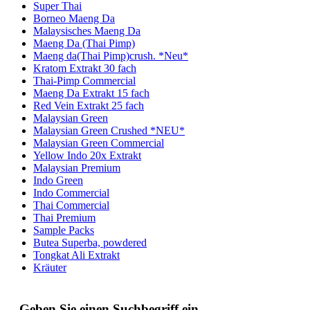
Super Thai
Borneo Maeng Da
Malaysisches Maeng Da
Maeng Da (Thai Pimp)
Maeng da(Thai Pimp)crush. *Neu*
Kratom Extrakt 30 fach
Thai-Pimp Commercial
Maeng Da Extrakt 15 fach
Red Vein Extrakt 25 fach
Malaysian Green
Malaysian Green Crushed *NEU*
Malaysian Green Commercial
Yellow Indo 20x Extrakt
Malaysian Premium
Indo Green
Indo Commercial
Thai Commercial
Thai Premium
Sample Packs
Butea Superba, powdered
Tongkat Ali Extrakt
Kräuter
Geben Sie einen Suchbegriff ein.