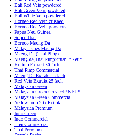
Bali Red Vein powdered
Bali Green Vein powdered
Bali White Vein powdered
Borneo Red Vein crushed
Borneo Red Vein powdered
Papua Neu Guinea
Super Thai
Borneo Maeng Da
Malaysisches Maeng Da
Maeng Da (Thai Pimp)
Maeng da(Thai Pimp)crush. *Neu*
Kratom Extrakt 30 fach
Thai-Pimp Commercial
Maeng Da Extrakt 15 fach
Red Vein Extrakt 25 fach
Malaysian Green
Malaysian Green Crushed *NEU*
Malaysian Green Commercial
Yellow Indo 20x Extrakt
Malaysian Premium
Indo Green
Indo Commercial
Thai Commercial
Thai Premium