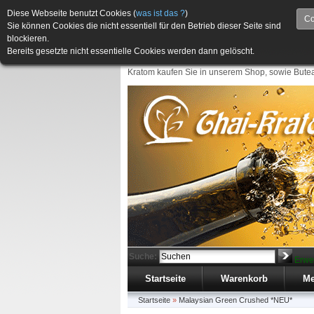
Diese Webseite benutzt Cookies (
was ist das ?
)
Co
Sie können Cookies die nicht essentiell für den Betrieb dieser Seite sind
blockieren.
Bereits gesetzte nicht essentielle Cookies werden dann gelöscht.
Kratom kaufen Sie in unserem Shop, sowie Butea
Suche:
Erwe
Startseite
Warenkorb
Me
Startseite
»
Malaysian Green Crushed *NEU*