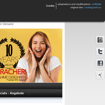
adaptations and modifications:
noRiddle
Credits:
original dev:
cookieguard.eu
en Versand.
cials - Angebote