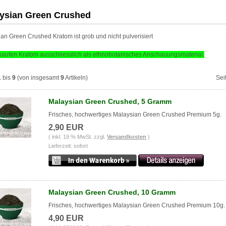
ysian Green Crushed
an Green Crushed Kratom ist grob und nicht pulverisiert
kaufen Kratom ausschliesslich
als ethnobotanisches Anschauungsmaterial
.
1
bis
9
(von insgesamt
9
Artikeln)
Sei
Malaysian Green Crushed, 5 Gramm
Frisches, hochwertiges Malaysian Green Crushed Premium 5g.
2,90 EUR
( inkl. 19 % MwSt. zzgl.
Versandkosten
)
Lieferzeit: sofort
Malaysian Green Crushed, 10 Gramm
Frisches, hochwertiges Malaysian Green Crushed Premium 10g.
4,90 EUR