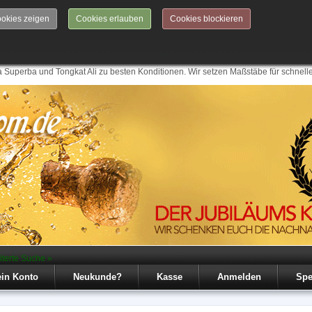
okies zeigen
Cookies erlauben
Cookies blockieren
 Superba und Tongkat Ali zu besten Konditionen. Wir setzen Maßstäbe für schnell
iterte Suche »
in Konto
Neukunde?
Kasse
Anmelden
Spe