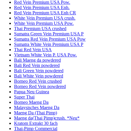
Red Vein Premium USA Pow.
Red Vein Premium USA Enh.
Red Vein Premium USA Enh CR
White Vein Premium USA crush.
White Vein Premium USA Pow.
Thai Premium USA crushed
Sumatra Green Vein Premium USA P
Sumatra Red Vein Premium USA Pow
Sumatra White Vein Premium USA P
Thai Red Vein USA
Vietnam White Vein P. USA Pow.
Bali Maeng da powdered
Bali Red Vein powdered
Bali Green Vein powdered
Bali White Vein powdered
Borneo Red Vein crushed
Borneo Red Vein powdered
Papua Neu Guinea
Super Thai
Borneo Maeng Da
Malaysisches Maeng Da
Maeng Da (Thai Pimp)
Maeng da(Thai Pimp)crush. *Neu*
Kratom Extrakt 30 fach
Thai-Pimp Commercial