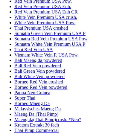
Red Vein Premium USA Pow.
Red Vein Premium USA Enh.
Red Vein Premium USA Enh CR
White Vein Premium USA crush.
White Vein Premium USA Pow.
Thai Premium USA crushed
Sumatra Green Vein Premium USA P
Sumatra Red Vein Premium USA Pow
Sumatra White Vein Premium USA P
Thai Red Vein USA
Vietnam White Vein P. USA Pow.
Bali Maeng da powdered
Bali Red Vein powdered
Bali Green Vein powdered
Bali White Vein powdered
Borneo Red Vein crushed
Borneo Red Vein powdered
Papua Neu Guinea
Super Thai
Borneo Maeng Da
Malaysisches Maeng Da
Maeng Da (Thai Pimp)
Maeng da(Thai Pimp)crush. *Neu*
Kratom Extrakt 30 fach
Thai-Pimp Commercial