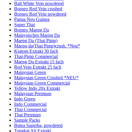
Bali White Vein powdered
Borneo Red Vein crushed
Borneo Red Vein powdered
Papua Neu Guinea
Super Thai
Borneo Maeng Da
Malaysisches Maeng Da
Maeng Da (Thai Pimp)
Maeng da(Thai Pimp)crush. *Neu*
Kratom Extrakt 30 fach
Thai-Pimp Commercial
Maeng Da Extrakt 15 fach
Red Vein Extrakt 25 fach
Malaysian Green
Malaysian Green Crushed *NEU*
Malaysian Green Commercial
Yellow Indo 20x Extrakt
Malaysian Premium
Indo Green
Indo Commercial
Thai Commercial
Thai Premium
Sample Packs
Butea Superba, powdered
Tongkat Ali Extrakt