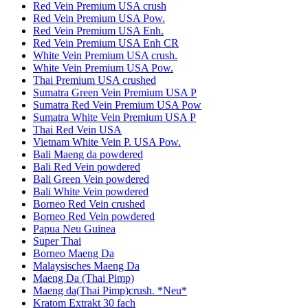
Red Vein Premium USA crush
Red Vein Premium USA Pow.
Red Vein Premium USA Enh.
Red Vein Premium USA Enh CR
White Vein Premium USA crush.
White Vein Premium USA Pow.
Thai Premium USA crushed
Sumatra Green Vein Premium USA P
Sumatra Red Vein Premium USA Pow
Sumatra White Vein Premium USA P
Thai Red Vein USA
Vietnam White Vein P. USA Pow.
Bali Maeng da powdered
Bali Red Vein powdered
Bali Green Vein powdered
Bali White Vein powdered
Borneo Red Vein crushed
Borneo Red Vein powdered
Papua Neu Guinea
Super Thai
Borneo Maeng Da
Malaysisches Maeng Da
Maeng Da (Thai Pimp)
Maeng da(Thai Pimp)crush. *Neu*
Kratom Extrakt 30 fach