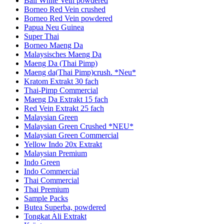
Bali White Vein powdered
Borneo Red Vein crushed
Borneo Red Vein powdered
Papua Neu Guinea
Super Thai
Borneo Maeng Da
Malaysisches Maeng Da
Maeng Da (Thai Pimp)
Maeng da(Thai Pimp)crush. *Neu*
Kratom Extrakt 30 fach
Thai-Pimp Commercial
Maeng Da Extrakt 15 fach
Red Vein Extrakt 25 fach
Malaysian Green
Malaysian Green Crushed *NEU*
Malaysian Green Commercial
Yellow Indo 20x Extrakt
Malaysian Premium
Indo Green
Indo Commercial
Thai Commercial
Thai Premium
Sample Packs
Butea Superba, powdered
Tongkat Ali Extrakt