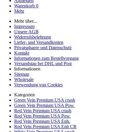
Anmelden
Warenkorb
0
Mehr
Mehr über...
Impressum
Unsere AGB
Widerrufsbelehrung
Liefer- und Versandkosten
Privatsphaere und Datenschutz
Kontakt
Informationen zum Bestellvorgang
Versandstau bei DHL und Post
Informationen
Sitemap
Wholesale
Verwendung von Cookies
Kategorien
Green Vein Premium USA crush
Green Vein Premium USA Pow.
Red Vein Premium USA crush
Red Vein Premium USA Pow.
Red Vein Premium USA Enh.
Red Vein Premium USA Enh CR
White Vein Premium USA crush.