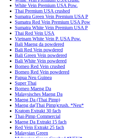
White Vein Premium USA Pow.
Thai Premium USA crushed
Sumatra Green Vein Premium USA P
Sumatra Red Vein Premium USA Pow
Sumatra White Vein Premium USA P
Thai Red Vein USA
Vietnam White Vein P. USA Pow.
Bali Maeng da powdered
Bali Red Vein powdered
Bali Green Vein powdered
Bali White Vein powdered
Borneo Red Vein crushed
Borneo Red Vein powdered
Papua Neu Guinea
Super Thai
Borneo Maeng Da
Malaysisches Maeng Da
Maeng Da (Thai Pimp)
Maeng da(Thai Pimp)crush. *Neu*
Kratom Extrakt 30 fach
Thai-Pimp Commercial
Maeng Da Extrakt 15 fach
Red Vein Extrakt 25 fach
Malaysian Green