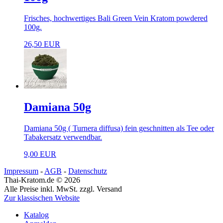
Frisches, hochwertiges Bali Green Vein Kratom powdered
100g.
26,50 EUR
Damiana 50g
Damiana 50g ( Turnera diffusa) fein geschnitten als Tee oder
Tabakersatz verwendbar.
9,00 EUR
Impressum
-
AGB
-
Datenschutz
Thai-Kratom.de © 2026
Alle Preise inkl. MwSt. zzgl. Versand
Zur klassischen Website
Katalog