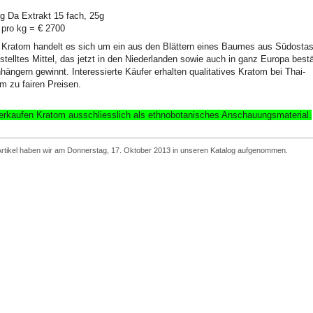
 Da Extrakt 15 fach, 25g
 pro kg = € 2700
Kratom handelt es sich um ein aus den Blättern eines Baumes aus Südostas
stelltes Mittel, das jetzt in den Niederlanden sowie auch in ganz Europa best
hängern gewinnt. Interessierte Käufer erhalten qualitatives Kratom bei Thai-
m zu fairen Preisen.
erkaufen Kratom ausschliesslich
als ethnobotanisches Anschauungsmaterial
.
Artikel haben wir am Donnerstag, 17. Oktober 2013 in unseren Katalog aufgenommen.