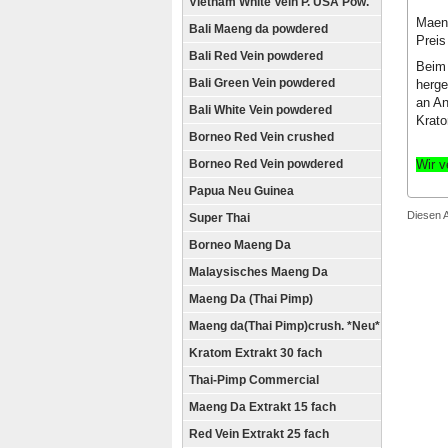
Vietnam White Vein P. USA Pow.
Maeng
Bali Maeng da powdered
Preis
Bali Red Vein powdered
Beim 
Bali Green Vein powdered
herge
an An
Bali White Vein powdered
Krato
Borneo Red Vein crushed
Wir v
Borneo Red Vein powdered
Papua Neu Guinea
Diesen 
Super Thai
Borneo Maeng Da
Malaysisches Maeng Da
Maeng Da (Thai Pimp)
Maeng da(Thai Pimp)crush. *Neu*
Kratom Extrakt 30 fach
Thai-Pimp Commercial
Maeng Da Extrakt 15 fach
Red Vein Extrakt 25 fach