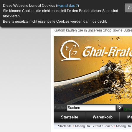
Diese Webseite benutzt Cookies (
was ist das ?
)
Co
Sie können Cookies die nicht essentiell für den Betrieb dieser Seite sind
blockieren.
Bereits gesetzte nicht essentielle Cookies werden dann gelöscht.
Kratom kaufen Sie in unserem Shop, sowie Butea
Suche:
Erwe
Startseite
Warenkorb
Me
Startseite
»
Maeng Da Extrakt 15 fach
»
Maeng Da E