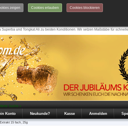
okies zeigen
Cookies erlauben
Cookies blockieren
 Superba und Tongkat Ali zu besten Konditionen. Wir setzen Maßstäbe für schnell
iterte Suche »
in Konto
Neukunde?
Kasse
Anmelden
Spe
xtrakt 15 fach, 25g