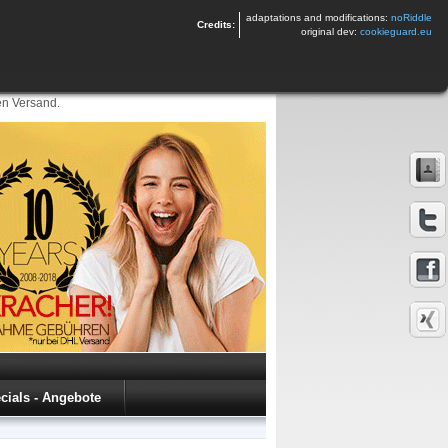
adaptations and modifications:
noRiddle
Credits:
original dev:
cookieguard.eu
en Versand.
cials - Angebote