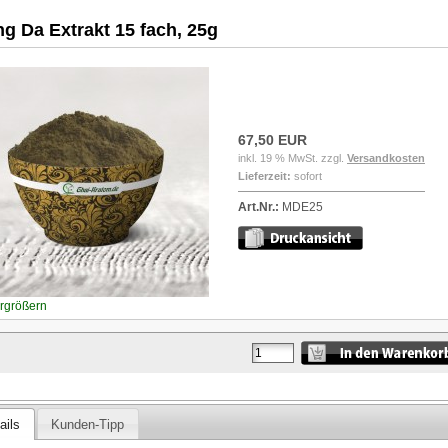
g Da Extrakt 15 fach, 25g
67,50 EUR
inkl. 19 % MwSt. zzgl.
Versandkosten
Lieferzeit:
sofort
Art.Nr.:
MDE25
ergrößern
ails
Kunden-Tipp