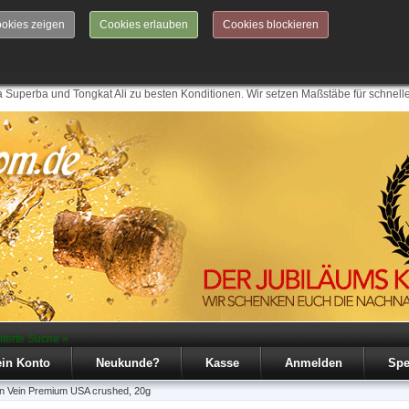
okies zeigen
Cookies erlauben
Cookies blockieren
 Superba und Tongkat Ali zu besten Konditionen. Wir setzen Maßstäbe für schnell
iterte Suche »
in Konto
Neukunde?
Kasse
Anmelden
Spe
n Vein Premium USA crushed, 20g