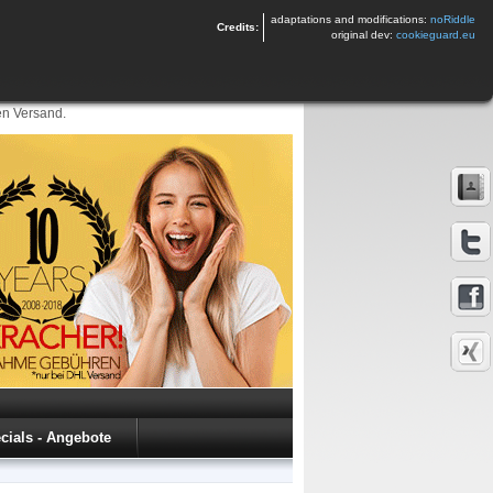
adaptations and modifications:
noRiddle
Credits:
original dev:
cookieguard.eu
en Versand.
cials - Angebote