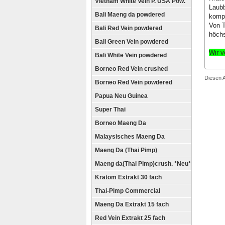
Vietnam White Vein P. USA Pow.
Laubb
Bali Maeng da powdered
kompl
Von T
Bali Red Vein powdered
höchs
Bali Green Vein powdered
Wir v
Bali White Vein powdered
Borneo Red Vein crushed
Diesen A
Borneo Red Vein powdered
Papua Neu Guinea
Super Thai
Borneo Maeng Da
Malaysisches Maeng Da
Maeng Da (Thai Pimp)
Maeng da(Thai Pimp)crush. *Neu*
Kratom Extrakt 30 fach
Thai-Pimp Commercial
Maeng Da Extrakt 15 fach
Red Vein Extrakt 25 fach