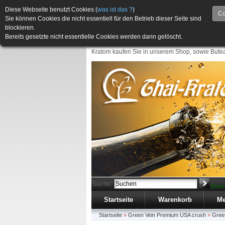
Diese Webseite benutzt Cookies (
was ist das ?
)
Co
Sie können Cookies die nicht essentiell für den Betrieb dieser Seite sind
blockieren.
Bereits gesetzte nicht essentielle Cookies werden dann gelöscht.
Kratom kaufen Sie in unserem Shop, sowie Butea
Suche:
Erwe
Startseite
Warenkorb
Me
Startseite
»
Green Vein Premium USA crush
»
Gree