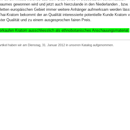
aumes gewonnen wird und jetzt auch hierzulande in den Niederlanden , bzw.
etten europäischen Gebiet immer weitere Anhänger aufmerksam werden läss
hai-Kratom bekommt der an Qualität interessierte potentielle Kunde Kratom 
ter Qualität und zu einem ausgesprochen fairen Preis.
erkaufen Kratom ausschliesslich
als ethnobotanisches Anschauungsmaterial
.
rtikel haben wir am Dienstag, 31. Januar 2012 in unseren Katalog aufgenommen.