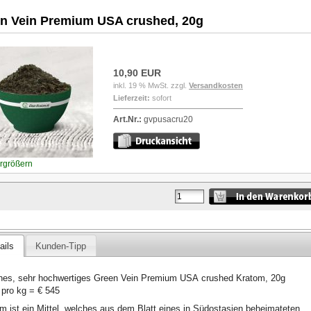
n Vein Premium USA crushed, 20g
10,90 EUR
inkl. 19 % MwSt. zzgl.
Versandkosten
Lieferzeit:
sofort
Art.Nr.:
gvpusacru20
ergrößern
ails
Kunden-Tipp
hes, sehr hochwertiges Green Vein Premium USA crushed Kratom, 20g
 pro kg = € 545
m ist ein Mittel, welches aus dem Blatt eines in Südostasien beheimateten