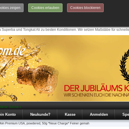
okies zeigen
Cookies erlauben
Cookies blockieren
 Superba und Tongkat Ali zu besten Konditionen. Wir setzen Maßstäbe für schnell
iterte Suche »
in Konto
Neukunde?
Kasse
Anmelden
Spe
Vein Premium USA, powdered, 50g *Neue Charge* Feiner gemah