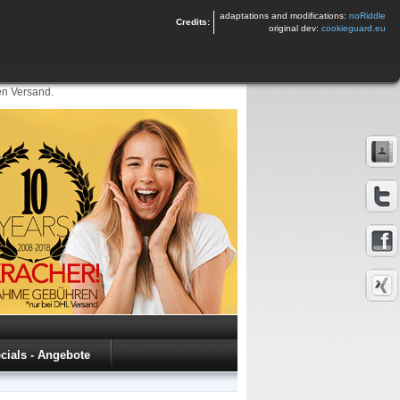
adaptations and modifications:
noRiddle
Credits:
original dev:
cookieguard.eu
en Versand.
cials - Angebote