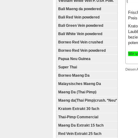
Vietnam White Vein P. USA Pow.
Bali Maeng da powdered
Frisc
Bali Red Vein powdered
Preis
Bali Green Vein powdered
Krato
Laubb
Bali White Vein powdered
bezie
Borneo Red Vein crushed
poten
Borneo Red Vein powdered
Wir v
Papua Neu Guinea
Super Thai
Diesen 
Borneo Maeng Da
Malaysisches Maeng Da
Maeng Da (Thai Pimp)
Maeng da(Thai Pimp)crush. *Neu*
Kratom Extrakt 30 fach
Thai-Pimp Commercial
Maeng Da Extrakt 15 fach
Red Vein Extrakt 25 fach