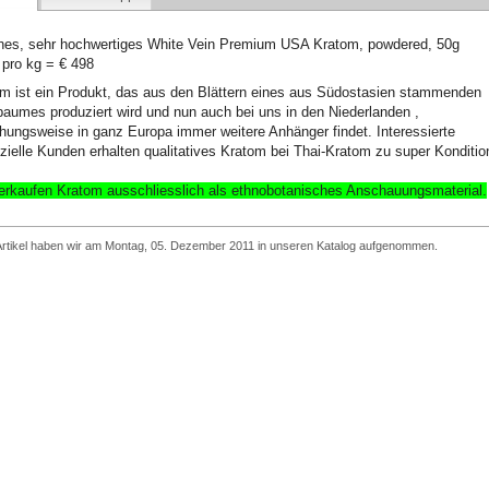
hes, sehr hochwertiges White Vein Premium USA Kratom, powdered, 50g
 pro kg = € 498
m ist ein Produkt, das aus den Blättern eines aus Südostasien stammenden
aumes produziert wird und nun auch bei uns in den Niederlanden ,
hungsweise in ganz Europa immer weitere Anhänger findet. Interessierte
zielle Kunden erhalten qualitatives Kratom bei Thai-Kratom zu super Konditio
erkaufen Kratom ausschliesslich
als ethnobotanisches Anschauungsmaterial
.
Artikel haben wir am Montag, 05. Dezember 2011 in unseren Katalog aufgenommen.