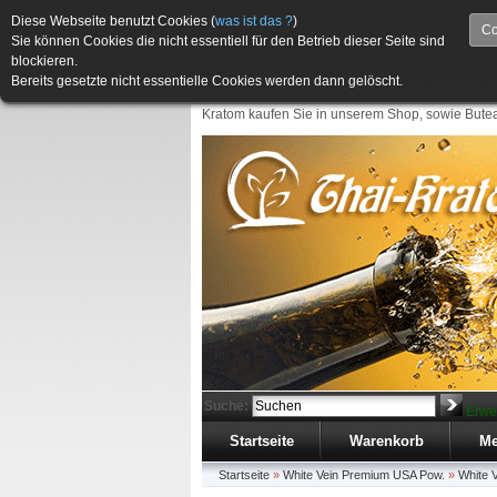
Diese Webseite benutzt Cookies (
was ist das ?
)
Co
Sie können Cookies die nicht essentiell für den Betrieb dieser Seite sind
blockieren.
Bereits gesetzte nicht essentielle Cookies werden dann gelöscht.
Kratom kaufen Sie in unserem Shop, sowie Butea
Suche:
Erwe
Startseite
Warenkorb
Me
Startseite
»
White Vein Premium USA Pow.
»
White 