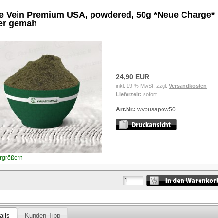
e Vein Premium USA, powdered, 50g *Neue Charge*
er gemah
24,90 EUR
inkl. 19 % MwSt. zzgl.
Versandkosten
Lieferzeit:
sofort
Art.Nr.:
wvpusapow50
ergrößern
ails
Kunden-Tipp