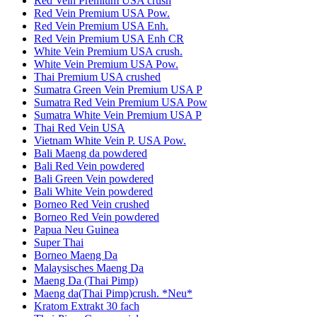
Red Vein Premium USA crush
Red Vein Premium USA Pow.
Red Vein Premium USA Enh.
Red Vein Premium USA Enh CR
White Vein Premium USA crush.
White Vein Premium USA Pow.
Thai Premium USA crushed
Sumatra Green Vein Premium USA P
Sumatra Red Vein Premium USA Pow
Sumatra White Vein Premium USA P
Thai Red Vein USA
Vietnam White Vein P. USA Pow.
Bali Maeng da powdered
Bali Red Vein powdered
Bali Green Vein powdered
Bali White Vein powdered
Borneo Red Vein crushed
Borneo Red Vein powdered
Papua Neu Guinea
Super Thai
Borneo Maeng Da
Malaysisches Maeng Da
Maeng Da (Thai Pimp)
Maeng da(Thai Pimp)crush. *Neu*
Kratom Extrakt 30 fach