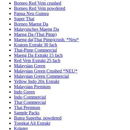
Borneo Red Vein crushed
Borneo Red Vein powdered
Papua Neu Guinea
Super Thai
Borneo Maeng Da
Malaysisches Maeng Da
Maeng Da (Thai Pimp)
Maeng da(Thai Pimp)crush. *Neu*
Kratom Extrakt 30 fach
Thai-Pimp Commercial
Maeng Da Extrakt 15 fach
Red Vein Extrakt 25 fach
Malaysian Green
Malaysian Green Crushed *NEU*
Malaysian Green Commercial
Yellow Indo 20x Extrakt
Malaysian Premium
Indo Green
Indo Commercial
Thai Commercial
Thai Premium
Sample Packs
Butea Superba, powdered
Tongkat Ali Extrakt
Kräuter