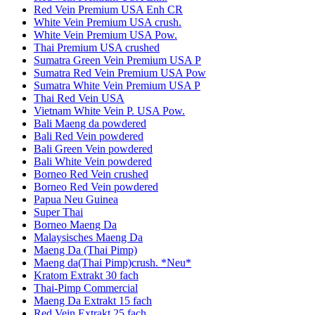
Red Vein Premium USA Enh CR
White Vein Premium USA crush.
White Vein Premium USA Pow.
Thai Premium USA crushed
Sumatra Green Vein Premium USA P
Sumatra Red Vein Premium USA Pow
Sumatra White Vein Premium USA P
Thai Red Vein USA
Vietnam White Vein P. USA Pow.
Bali Maeng da powdered
Bali Red Vein powdered
Bali Green Vein powdered
Bali White Vein powdered
Borneo Red Vein crushed
Borneo Red Vein powdered
Papua Neu Guinea
Super Thai
Borneo Maeng Da
Malaysisches Maeng Da
Maeng Da (Thai Pimp)
Maeng da(Thai Pimp)crush. *Neu*
Kratom Extrakt 30 fach
Thai-Pimp Commercial
Maeng Da Extrakt 15 fach
Red Vein Extrakt 25 fach