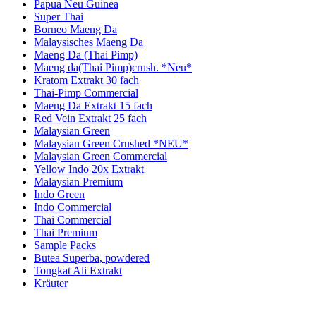
Papua Neu Guinea
Super Thai
Borneo Maeng Da
Malaysisches Maeng Da
Maeng Da (Thai Pimp)
Maeng da(Thai Pimp)crush. *Neu*
Kratom Extrakt 30 fach
Thai-Pimp Commercial
Maeng Da Extrakt 15 fach
Red Vein Extrakt 25 fach
Malaysian Green
Malaysian Green Crushed *NEU*
Malaysian Green Commercial
Yellow Indo 20x Extrakt
Malaysian Premium
Indo Green
Indo Commercial
Thai Commercial
Thai Premium
Sample Packs
Butea Superba, powdered
Tongkat Ali Extrakt
Kräuter