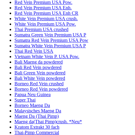
Red Vein Premium USA Pow.
Red Vein Premium USA Enh.
Red Vein Premium USA Enh CR
White Vein Premium USA crush.
White Vein Premium USA Pow.
Thai Premium USA crushed
Sumatra Green Vein Premium USA P
Sumatra Red Vein Premium USA Pow
Sumatra White Vein Premium USA P
Thai Red Vein USA
Vietnam White Vein P. USA Pow.
Bali Maeng da powdered
Bali Red Vein powdered
Bali Green Vein powdered
Bali White Vein powdered
Borneo Red Vein crushed
Borneo Red Vein powdered
Papua Neu Guinea
Super Thai
Borneo Maeng Da
Malaysisches Maeng Da
Maeng Da (Thai Pimp)
Maeng da(Thai Pimp)crush. *Neu*
Kratom Extrakt 30 fach
Thai-Pimp Commercial