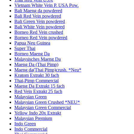
Vietnam White Vein P. USA Pow.
Bali Maeng da powdered
Bali Red Vein powdered
Bali Green Vein powdered
Bali White Vein powdered
Borneo Red Vein crushed
Borneo Red Vein powdered
Papua Neu Guinea
Super Thai
Borneo Maeng Da
Malaysisches Maeng Da
Maeng Da (Thai Pimp)
Maeng da(Thai Pimp)crush. *Neu*
Kratom Extrakt 30 fach
Thai-Pimp Commercial
Maeng Da Extrakt 15 fach
Red Vein Extrakt 25 fach
Malaysian Green
Malaysian Green Crushed *NEU*
Malaysian Green Commercial
Yellow Indo 20x Extrakt
Malaysian Premium
Indo Green
Indo Commercial