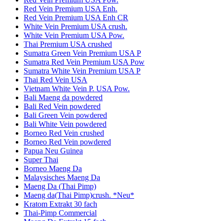
Red Vein Premium USA Enh.
Red Vein Premium USA Enh CR
White Vein Premium USA crush.
White Vein Premium USA Pow.
Thai Premium USA crushed
Sumatra Green Vein Premium USA P
Sumatra Red Vein Premium USA Pow
Sumatra White Vein Premium USA P
Thai Red Vein USA
Vietnam White Vein P. USA Pow.
Bali Maeng da powdered
Bali Red Vein powdered
Bali Green Vein powdered
Bali White Vein powdered
Borneo Red Vein crushed
Borneo Red Vein powdered
Papua Neu Guinea
Super Thai
Borneo Maeng Da
Malaysisches Maeng Da
Maeng Da (Thai Pimp)
Maeng da(Thai Pimp)crush. *Neu*
Kratom Extrakt 30 fach
Thai-Pimp Commercial