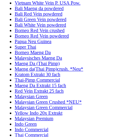
Vietnam White Vein P. USA Pow.
Bali Maeng da powdered
Bali Red Vein powdered
Bali Green Vein powdered
Bali White Vein powdered
Borneo Red Vein crushed
Borneo Red Vein powdered
Papua Neu Guinea
Super Thai
Borneo Maeng Da
Malaysisches Maeng Da
Maeng Da (Thai Pimp)
Maeng da(Thai Pimp)crush. *Neu*
Kratom Extrakt 30 fach
Thai-Pimp Commercial
Maeng Da Extrakt 15 fach
Red Vein Extrakt 25 fach
Malaysian Green
Malaysian Green Crushed *NEU*
Malaysian Green Commercial
Yellow Indo 20x Extrakt
Malaysian Premium
Indo Green
Indo Commercial
Thai Commercial