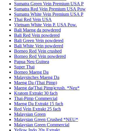
Sumatra Green Vein Premium USA P
Sumatra Red Vein Premium USA Pow
Sumatra White Vein Premium USA P
Thai Red Vein USA
Vietnam White Vein P. USA Pow.
Bali Maeng da powdered
Bali Red Vein powdered
Bali Green Vein powdered
Bali White Vein powdered
Borneo Red Vein crushed
Borneo Red Vein powdered
Papua Neu Guinea
Super Thai
Borneo Maeng Da
Malaysisches Maeng Da
Maeng Da (Thai Pimp)
Maeng da(Thai Pimp)crush. *Neu*
Kratom Extrakt 30 fach
Thai-Pimp Commercial
Maeng Da Extrakt 15 fach
Red Vein Extrakt 25 fach
Malaysian Green
Malaysian Green Crushed *NEU*
Malaysian Green Commercial
Yellow Indo 20x Extrakt