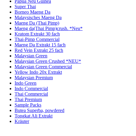
Papua Neu Guinea
Super Thai
Borneo Maeng Da
Malaysisches Maeng Da
Maeng Da (Thai Pimp)
Maeng da(Thai Pimp)crush. *Neu*
Kratom Extrakt 30 fach
Thai-Pimp Commercial
Maeng Da Extrakt 15 fach
Red Vein Extrakt 25 fach
Malaysian Green
Malaysian Green Crushed *NEU*
Malaysian Green Commercial
Yellow Indo 20x Extrakt
Malaysian Premium
Indo Green
Indo Commercial
Thai Commercial
Thai Premium
Sample Packs
Butea Superba, powdered
Tongkat Ali Extrakt
Kräuter