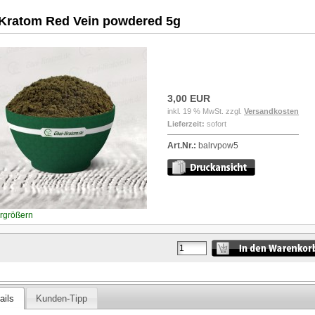
 Kratom Red Vein powdered 5g
3,00 EUR
inkl. 19 % MwSt. zzgl.
Versandkosten
Lieferzeit:
sofort
Art.Nr.:
balrvpow5
ergrößern
ails
Kunden-Tipp