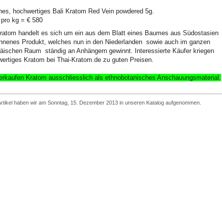
hes, hochwertiges Bali Kratom Red Vein powdered 5g.
 pro kg = € 580
ratom handelt es sich um ein aus dem Blatt eines Baumes aus Südostasien
nenes Produkt, welches nun in den Niederlanden sowie auch im ganzen
äischen Raum ständig an Anhängern gewinnt. Interessierte Käufer kriegen
ertiges Kratom bei Thai-Kratom.de zu guten Preisen.
erkaufen Kratom ausschliesslich
als ethnobotanisches Anschauungsmaterial
.
Artikel haben wir am Sonntag, 15. Dezember 2013 in unseren Katalog aufgenommen.