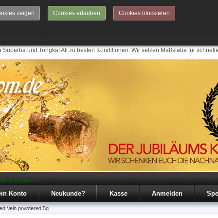
okies zeigen
Cookies erlauben
Cookies blockieren
 Superba und Tongkat Ali zu besten Konditionen. Wir setzen Maßstäbe für schnell
iterte Suche »
in Konto
Neukunde?
Kasse
Anmelden
Spe
Red Vein powdered 5g