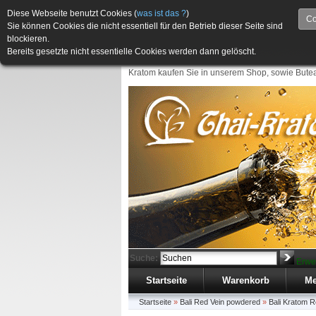
Diese Webseite benutzt Cookies (
was ist das ?
)
Co
Sie können Cookies die nicht essentiell für den Betrieb dieser Seite sind
blockieren.
Bereits gesetzte nicht essentielle Cookies werden dann gelöscht.
Kratom kaufen Sie in unserem Shop, sowie Butea
Suche:
Erwe
Startseite
Warenkorb
Me
Startseite
»
Bali Red Vein powdered
»
Bali Kratom 