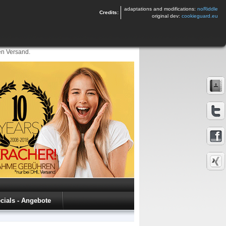
adaptations and modifications:
noRiddle
Credits:
original dev:
cookieguard.eu
en Versand.
cials - Angebote