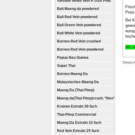
Vietnam White Vein P. USA Pow.
Frisc
Bali Maeng da powdered
Preis
Bali Red Vein powdered
Bei K
Bali Green Vein powdered
gewon
europ
Bali White Vein powdered
hochw
Borneo Red Vein crushed
Wir v
Borneo Red Vein powdered
Papua Neu Guinea
Diesen 
Super Thai
Borneo Maeng Da
Malaysisches Maeng Da
Maeng Da (Thai Pimp)
Maeng da(Thai Pimp)crush. *Neu*
Kratom Extrakt 30 fach
Thai-Pimp Commercial
Maeng Da Extrakt 15 fach
Red Vein Extrakt 25 fach