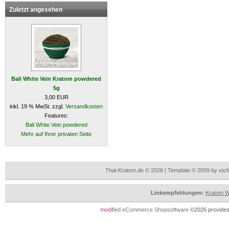
Zuletzt angesehen
Bali White Vein Kratom powdered
5g
3,00 EUR
inkl. 19 % MwSt. zzgl.
Versandkosten
Features:
Bali White Vein powdered
Mehr auf Ihrer privaten Seite
Thai-Kratom.de © 2026 | Template © 2009 by xtc
Linkempfehlungen:
Kratom Wi
mod
ified eCommerce Shopsoftware
©2026 provides 