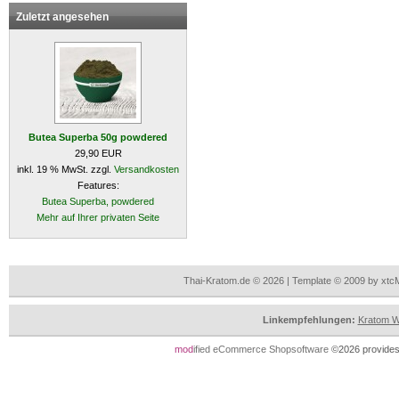
Zuletzt angesehen
Butea Superba 50g powdered
29,90 EUR
inkl. 19 % MwSt. zzgl.
Versandkosten
Features:
Butea Superba, powdered
Mehr auf Ihrer privaten Seite
Thai-Kratom.de © 2026 | Template © 2009 by xtc
Linkempfehlungen:
Kratom Wi
mod
ified eCommerce Shopsoftware
©2026 provides 