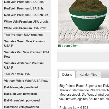
Red Vein Premium USA Pow.
Red Vein Premium USA Enh.
Red Vein Premium USA Enh CR
White Vein Premium USA crush.
White Vein Premium USA Pow.
Thai Premium USA crushed
Sumatra Green Vein Premium
USA P
Bild vergrößern
Sumatra Red Vein Premium USA
Pow
Sumatra White Vein Premium
USA P
Thai Red Vein USA
Details
Kunden-Tipp
Vietnam White Vein P. USA Pow.
50g Reines Butea Superba als Pulv
Bali Maeng da powdered
Thailand stammende Pflanze wächs
Bali Red Vein powdered
Meeresspiegel. Die Wurzel wird geer
vakuumversiegelten Beuteln um die
Bali Green Vein powdered
Bali White Vein powdered
Preis pro kg = € 598