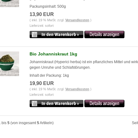
Packungsinhalt: 500g
13,90 EUR
( inkl. 19 % MwSt. zzgl.
Versandkosten
)
Lieferzeit: sofort
Bio Johanniskraut 1kg
Johanniskraut (Hyperici herba) ist ein pflanzliches Mittel und wirk
gegen Unruhe und Schlafstörungen.
Inhalt der Packung: 1kg
19,90 EUR
( inkl. 19 % MwSt. zzgl.
Versandkosten
)
Lieferzeit: sofort
1
bis
5
(von insgesamt
5
Artikeln)
Sei