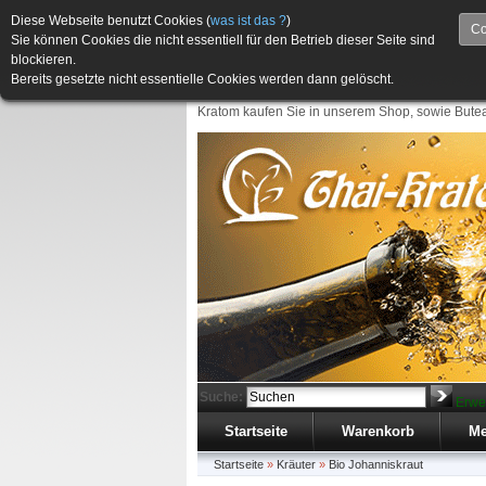
Diese Webseite benutzt Cookies (
was ist das ?
)
Co
Sie können Cookies die nicht essentiell für den Betrieb dieser Seite sind
blockieren.
Bereits gesetzte nicht essentielle Cookies werden dann gelöscht.
Kratom kaufen Sie in unserem Shop, sowie Butea
Suche:
Erwe
Startseite
Warenkorb
Me
Startseite
»
Kräuter
»
Bio Johanniskraut