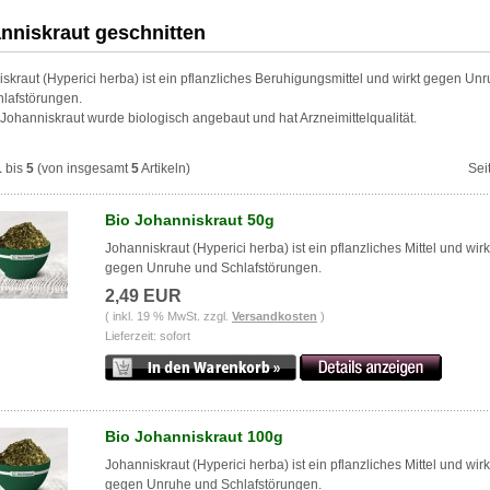
nniskraut geschnitten
skraut (Hyperici herba) ist ein pflanzliches Beruhigungsmittel und wirkt gegen Un
lafstörungen.
Johanniskraut wurde biologisch angebaut und hat Arzneimittelqualität.
1
bis
5
(von insgesamt
5
Artikeln)
Sei
Bio Johanniskraut 50g
Johanniskraut (Hyperici herba) ist ein pflanzliches Mittel und wirk
gegen Unruhe und Schlafstörungen.
2,49 EUR
( inkl. 19 % MwSt. zzgl.
Versandkosten
)
Lieferzeit: sofort
Bio Johanniskraut 100g
Johanniskraut (Hyperici herba) ist ein pflanzliches Mittel und wirk
gegen Unruhe und Schlafstörungen.