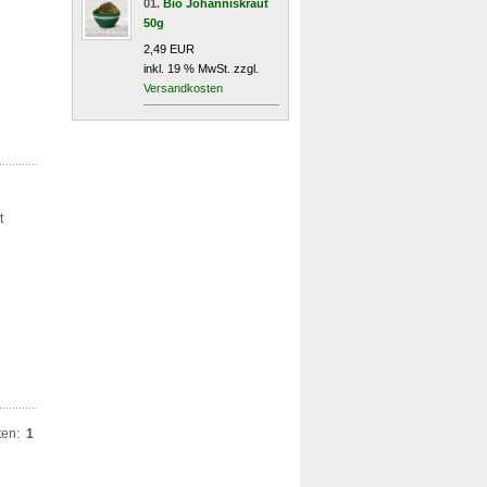
01.
Bio Johanniskraut
50g
2,49 EUR
inkl. 19 % MwSt. zzgl.
Versandkosten
t
ten:
1