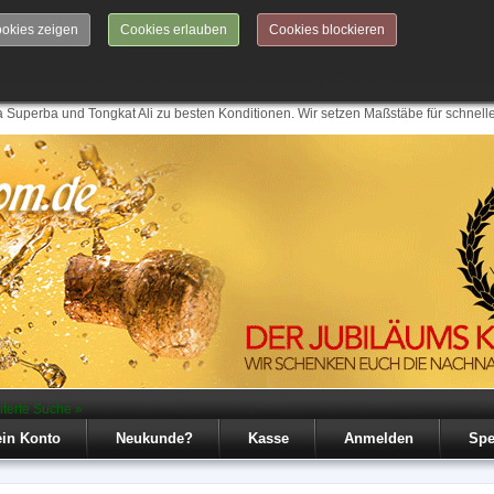
okies zeigen
Cookies erlauben
Cookies blockieren
 Superba und Tongkat Ali zu besten Konditionen. Wir setzen Maßstäbe für schnell
iterte Suche »
in Konto
Neukunde?
Kasse
Anmelden
Spe