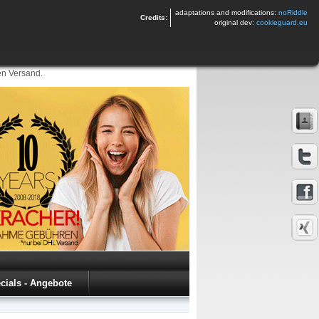
adaptations and modifications:
noRiddle
Credits:
original dev:
cookieguard.eu
en Versand.
cials - Angebote