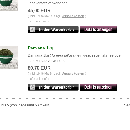
Tabakersatz verwendbar.
45,00 EUR
( inkl. 19 % MwSt. zzgl.
Versandkosten
)
Lieferzeit: sofort
Damiana 1kg
Damiana 1kg (
Turnera diffusa)
fein geschnitten als Tee oder
Tabakersatz verwendbar.
80,70 EUR
( inkl. 19 % MwSt. zzgl.
Versandkosten
)
Lieferzeit: sofort
1
bis
5
(von insgesamt
5
Artikeln)
Sei