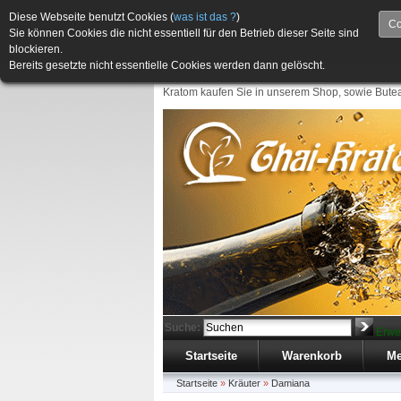
Diese Webseite benutzt Cookies (
was ist das ?
)
Co
Sie können Cookies die nicht essentiell für den Betrieb dieser Seite sind
blockieren.
Bereits gesetzte nicht essentielle Cookies werden dann gelöscht.
Kratom kaufen Sie in unserem Shop, sowie Butea
Suche:
Erwe
Startseite
Warenkorb
Me
Startseite
»
Kräuter
»
Damiana