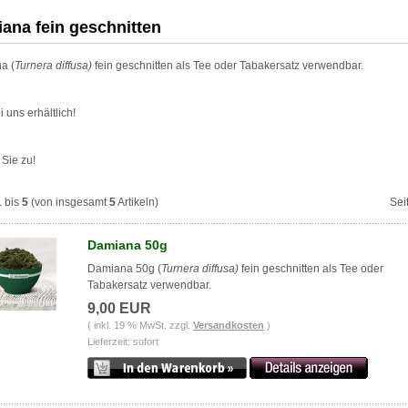
ana fein geschnitten
a (
Turnera diffusa)
fein geschnitten als Tee oder Tabakersatz verwendbar.
i uns erhältlich!
 Sie zu!
1
bis
5
(von insgesamt
5
Artikeln)
Sei
Damiana 50g
Damiana 50g (
Turnera diffusa)
fein geschnitten als Tee oder
Tabakersatz verwendbar.
9,00 EUR
( inkl. 19 % MwSt. zzgl.
Versandkosten
)
Lieferzeit: sofort