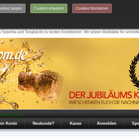
okies zeigen
Cookies erlauben
Cookies blockieren
 Superba und Tongkat Ali zu besten Konditionen. Wir setzen Maßstäbe für schnell
iterte Suche »
in Konto
Neukunde?
Kasse
Anmelden
Spe