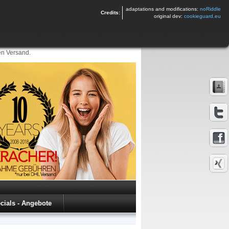
adaptations and modifications:
noRiddle
Credits:
original dev:
cookieguard.eu
en Versand.
cials - Angebote