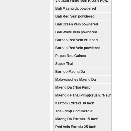
Vietnam White Vein P. USA Pow.
Bali Maeng da powdered
Bali Red Vein powdered
Bali Green Vein powdered
Bali White Vein powdered
Borneo Red Vein crushed
Borneo Red Vein powdered
Papua Neu Guinea
Super Thai
Borneo Maeng Da
Malaysisches Maeng Da
Maeng Da (Thai Pimp)
Maeng da(Thai Pimp)crush. *Neu*
Kratom Extrakt 30 fach
Thai-Pimp Commercial
Maeng Da Extrakt 15 fach
Red Vein Extrakt 25 fach