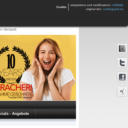
adaptations and modifications:
noRiddle
Credits:
original dev:
cookieguard.eu
en Versand.
cials - Angebote