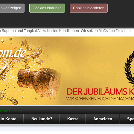
okies zeigen
Cookies erlauben
Cookies blockieren
 Superba und Tongkat Ali zu besten Konditionen. Wir setzen Maßstäbe für schnell
iterte Suche »
in Konto
Neukunde?
Kasse
Anmelden
Spe