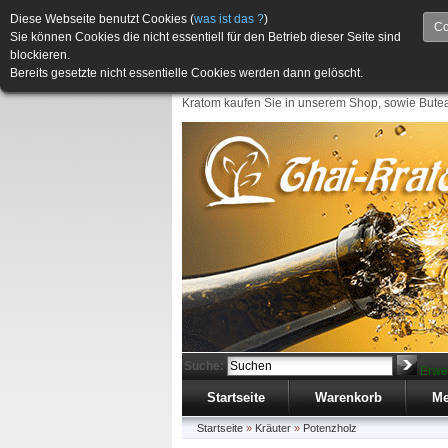
Diese Webseite benutzt Cookies (
was ist das ?
)
Co
Sie können Cookies die nicht essentiell für den Betrieb dieser Seite sind
blockieren.
Bereits gesetzte nicht essentielle Cookies werden dann gelöscht.
Kratom kaufen Sie in unserem Shop, sowie Butea
Suche:
Erwe
Startseite
Warenkorb
Me
Startseite
»
Kräuter
»
Potenzholz