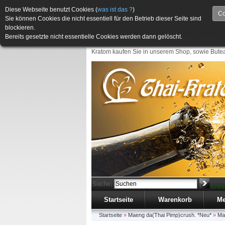
Diese Webseite benutzt Cookies (
was ist das ?
)
Co
Sie können Cookies die nicht essentiell für den Betrieb dieser Seite sind
blockieren.
Bereits gesetzte nicht essentielle Cookies werden dann gelöscht.
Kratom kaufen Sie in unserem Shop, sowie Butea
Suche:
Erwe
Startseite
Warenkorb
Me
Startseite
»
Maeng da(Thai Pimp)crush. *Neu*
»
Ma