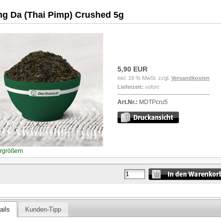
g Da (Thai Pimp) Crushed 5g
5,90 EUR
inkl. 19 % MwSt. zzgl.
Versandkosten
Lieferzeit:
sofort
Art.Nr.:
MDTPcru5
ergrößern
ails
Kunden-Tipp