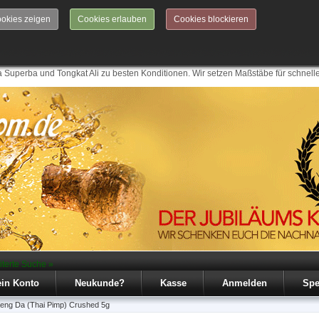
okies zeigen
Cookies erlauben
Cookies blockieren
 Superba und Tongkat Ali zu besten Konditionen. Wir setzen Maßstäbe für schnell
iterte Suche »
in Konto
Neukunde?
Kasse
Anmelden
Spe
eng Da (Thai Pimp) Crushed 5g