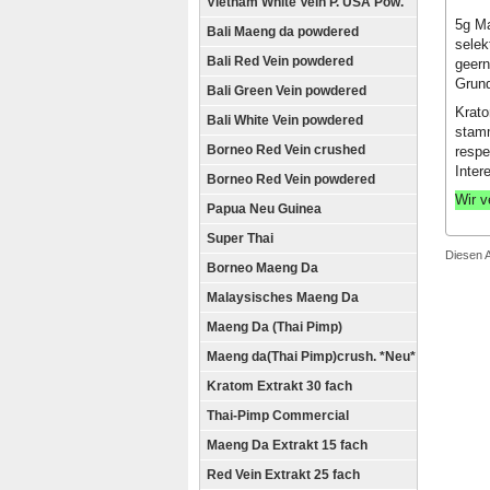
Vietnam White Vein P. USA Pow.
5g Ma
Bali Maeng da powdered
selek
Bali Red Vein powdered
geern
Grund
Bali Green Vein powdered
Krato
Bali White Vein powdered
stamm
Borneo Red Vein crushed
respe
Inter
Borneo Red Vein powdered
Wir v
Papua Neu Guinea
Super Thai
Diesen 
Borneo Maeng Da
Malaysisches Maeng Da
Maeng Da (Thai Pimp)
Maeng da(Thai Pimp)crush. *Neu*
Kratom Extrakt 30 fach
Thai-Pimp Commercial
Maeng Da Extrakt 15 fach
Red Vein Extrakt 25 fach