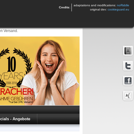
adaptations and modifications:
noRiddle
Credits:
original dev:
cookieguard.eu
en Versand.
cials - Angebote