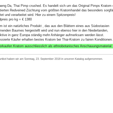
eng Da, Thai Pimp crushed. Es handelt sich um das Original Pimps Kratom 
tierten Redveined Züchtung vom größten Kratomhandel das besonders sorgfäl
tet und verarbeitet wird. Hier zu einem Spitzenpreis!
preis pro kg = € 1380
m ist ein natürliches Produkt , das aus den Blättern eines aus Südostasien
enden Baumes hergestellt wird und nun ebenso hier in den Niederlanden,
ktive in ganz Europa ständig mehr Anhänger aufmerksam werden lässt.
essierte Käufer erhalten bestes Kratom bei Thai-Kratom zu fairen Konditionen.
erkaufen Kratom ausschliesslich als ethnobotanisches Anschauungsmaterial.
Artikel haben wir am Sonntag, 23. September 2018 in unseren Katalog aufgenommen.