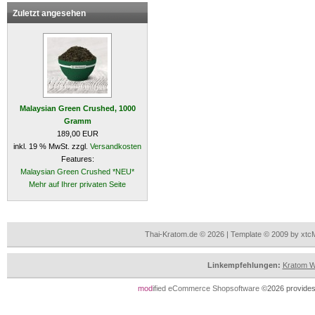
Zuletzt angesehen
Malaysian Green Crushed, 1000
Gramm
189,00 EUR
inkl. 19 % MwSt. zzgl.
Versandkosten
Features:
Malaysian Green Crushed *NEU*
Mehr auf Ihrer privaten Seite
Thai-Kratom.de © 2026 | Template © 2009 by xtc
Linkempfehlungen:
Kratom Wi
mod
ified eCommerce Shopsoftware
©2026 provides 