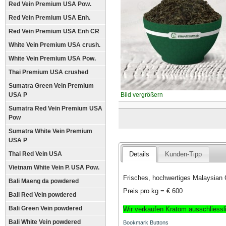
Red Vein Premium USA Pow.
Red Vein Premium USA Enh.
Red Vein Premium USA Enh CR
White Vein Premium USA crush.
White Vein Premium USA Pow.
Thai Premium USA crushed
Sumatra Green Vein Premium
USA P
Bild vergrößern
Sumatra Red Vein Premium USA
Pow
Sumatra White Vein Premium
USA P
Thai Red Vein USA
Details
Kunden-Tipp
Vietnam White Vein P. USA Pow.
Frisches, hochwertiges Malaysian
Bali Maeng da powdered
Preis pro kg = € 600
Bali Red Vein powdered
Bali Green Vein powdered
Wir verkaufen Kratom ausschliessl
Bali White Vein powdered
Bookmark Buttons