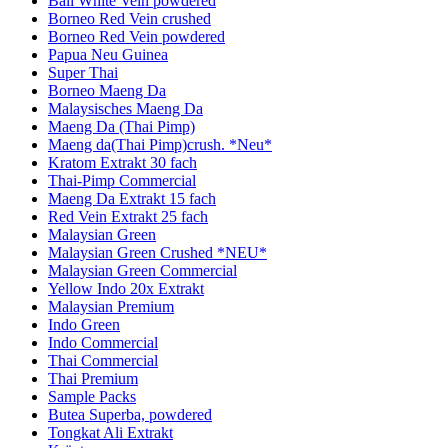
Bali White Vein powdered
Borneo Red Vein crushed
Borneo Red Vein powdered
Papua Neu Guinea
Super Thai
Borneo Maeng Da
Malaysisches Maeng Da
Maeng Da (Thai Pimp)
Maeng da(Thai Pimp)crush. *Neu*
Kratom Extrakt 30 fach
Thai-Pimp Commercial
Maeng Da Extrakt 15 fach
Red Vein Extrakt 25 fach
Malaysian Green
Malaysian Green Crushed *NEU*
Malaysian Green Commercial
Yellow Indo 20x Extrakt
Malaysian Premium
Indo Green
Indo Commercial
Thai Commercial
Thai Premium
Sample Packs
Butea Superba, powdered
Tongkat Ali Extrakt