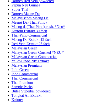
Borneo Red Vein powdered
Papua Neu Guinea
Super Thai
Borneo Maeng Da
Malaysisches Maeng Da
Maeng Da (Thai Pimp)
Maeng da(Thai Pimp)crush. *Neu*
Kratom Extrakt 30 fach
Thai-Pimp Commercial
Maeng Da Extrakt 15 fach
Red Vein Extrakt 25 fach
Malaysian Green
Malaysian Green Crushed *NEU*
Malaysian Green Commercial
Yellow Indo 20x Extrakt
Malaysian Premium
Indo Green
Indo Commercial
Thai Commercial
Thai Premium
Sample Packs
Butea Superba, powdered
Tongkat Ali Extrakt
Kräuter