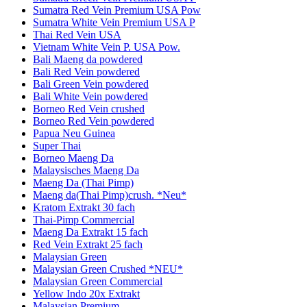
Sumatra Red Vein Premium USA Pow
Sumatra White Vein Premium USA P
Thai Red Vein USA
Vietnam White Vein P. USA Pow.
Bali Maeng da powdered
Bali Red Vein powdered
Bali Green Vein powdered
Bali White Vein powdered
Borneo Red Vein crushed
Borneo Red Vein powdered
Papua Neu Guinea
Super Thai
Borneo Maeng Da
Malaysisches Maeng Da
Maeng Da (Thai Pimp)
Maeng da(Thai Pimp)crush. *Neu*
Kratom Extrakt 30 fach
Thai-Pimp Commercial
Maeng Da Extrakt 15 fach
Red Vein Extrakt 25 fach
Malaysian Green
Malaysian Green Crushed *NEU*
Malaysian Green Commercial
Yellow Indo 20x Extrakt
Malaysian Premium