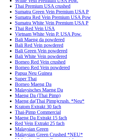
White Vein Premium USA Pow.
Thai Premium USA crushed
Sumatra Green Vein Premium USA P
Sumatra Red Vein Premium USA Pow
Sumatra White Vein Premium USA P
Thai Red Vein USA
Vietnam White Vein P. USA Pow.
Bali Maeng da powdered
Bali Red Vein powdered
Bali Green Vein powdered
Bali White Vein powdered
Borneo Red Vein crushed
Borneo Red Vein powdered
Papua Neu Guinea
Super Thai
Borneo Maeng Da
Malaysisches Maeng Da
Maeng Da (Thai Pimp)
Maeng da(Thai Pimp)crush. *Neu*
Kratom Extrakt 30 fach
Thai-Pimp Commercial
Maeng Da Extrakt 15 fach
Red Vein Extrakt 25 fach
Malaysian Green
Malaysian Green Crushed *NEU*