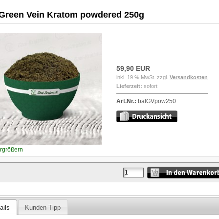
 Green Vein Kratom powdered 250g
59,90 EUR
inkl. 19 % MwSt. zzgl.
Versandkosten
Lieferzeit:
sofort
Art.Nr.:
balGVpow250
ergrößern
ails
Kunden-Tipp