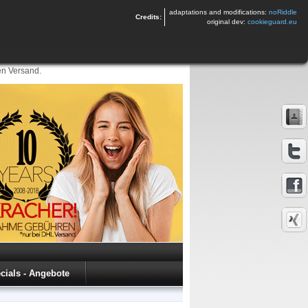
adaptations and modifications:
noRiddle
Credits:
original dev:
cookieguard.eu
en Versand.
cials - Angebote