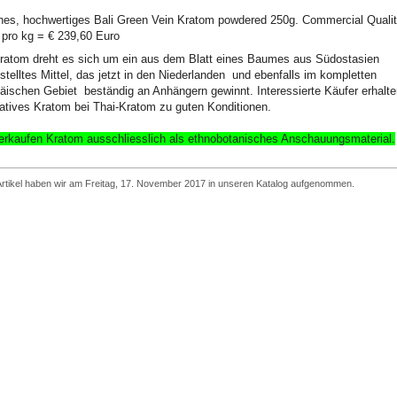
hes, hochwertiges Bali Green Vein Kratom powdered 250g. Commercial Quali
 pro kg = € 239,60 Euro
ratom dreht es sich um ein aus dem Blatt eines Baumes aus Südostasien
stelltes Mittel, das jetzt in den Niederlanden und ebenfalls im kompletten
äischen Gebiet beständig an Anhängern gewinnt. Interessierte Käufer erhalte
tatives Kratom bei Thai-Kratom zu guten Konditionen.
erkaufen Kratom ausschliesslich
als ethnobotanisches Anschauungsmaterial
.
Artikel haben wir am Freitag, 17. November 2017 in unseren Katalog aufgenommen.