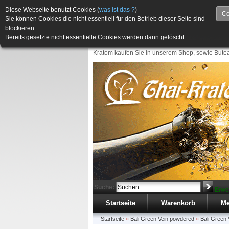
Diese Webseite benutzt Cookies (
was ist das ?
)
Co
Sie können Cookies die nicht essentiell für den Betrieb dieser Seite sind
blockieren.
Bereits gesetzte nicht essentielle Cookies werden dann gelöscht.
Kratom kaufen Sie in unserem Shop, sowie Butea
Suche:
Erwe
Startseite
Warenkorb
Me
Startseite
»
Bali Green Vein powdered
»
Bali Green