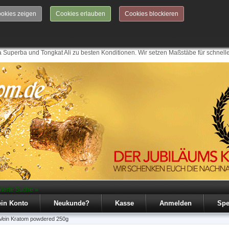
okies zeigen
Cookies erlauben
Cookies blockieren
 Superba und Tongkat Ali zu besten Konditionen. Wir setzen Maßstäbe für schnell
iterte Suche »
in Konto
Neukunde?
Kasse
Anmelden
Spe
 Vein Kratom powdered 250g