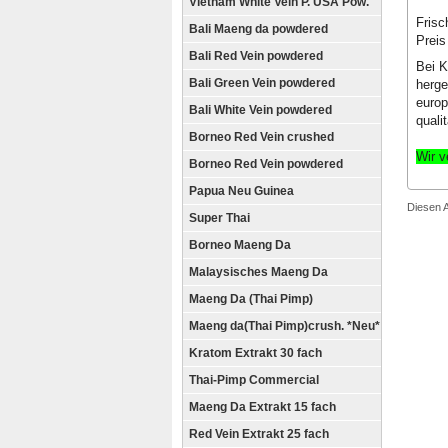
Vietnam White Vein P. USA Pow.
Frisc
Bali Maeng da powdered
Preis
Bali Red Vein powdered
Bei K
Bali Green Vein powdered
herge
europ
Bali White Vein powdered
quali
Borneo Red Vein crushed
Wir v
Borneo Red Vein powdered
Papua Neu Guinea
Diesen 
Super Thai
Borneo Maeng Da
Malaysisches Maeng Da
Maeng Da (Thai Pimp)
Maeng da(Thai Pimp)crush. *Neu*
Kratom Extrakt 30 fach
Thai-Pimp Commercial
Maeng Da Extrakt 15 fach
Red Vein Extrakt 25 fach