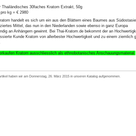
 Thailändisches 30faches Kratom Extrakt, 50g
 pro kg = € 2980
ratom handelt es sich um ein aus den Blättern eines Baumes aus Südostasi
ziertes Mittel, das nun in den Niederlanden sowie ebenso in ganz Europa
ndig an Anhängern gewinnt. Bei Thai-Kratom.de bekommt der an Hochwertigk
essierte Kunde Kratom von allerbester Hochwertigkeit und zu einem ziemlich 
.
erkaufen Kratom ausschliesslich
als ethnobotanisches Anschauungsmaterial
.
Artikel haben wir am Donnerstag, 26. März 2015 in unseren Katalog aufgenommen.