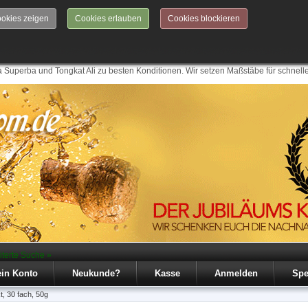
okies zeigen
Cookies erlauben
Cookies blockieren
 Superba und Tongkat Ali zu besten Konditionen. Wir setzen Maßstäbe für schnell
iterte Suche »
in Konto
Neukunde?
Kasse
Anmelden
Spe
t, 30 fach, 50g