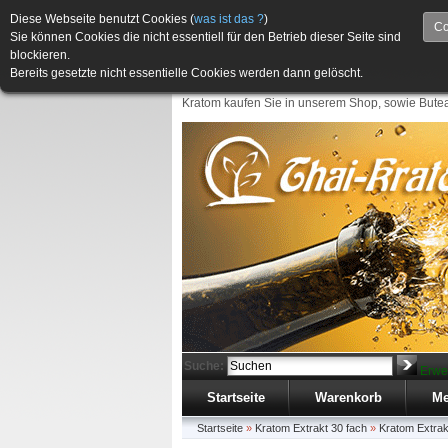
Diese Webseite benutzt Cookies (
was ist das ?
)
Co
Sie können Cookies die nicht essentiell für den Betrieb dieser Seite sind
blockieren.
Bereits gesetzte nicht essentielle Cookies werden dann gelöscht.
Kratom kaufen Sie in unserem Shop, sowie Butea
Suche:
Erwe
Startseite
Warenkorb
Me
Startseite
»
Kratom Extrakt 30 fach
»
Kratom Extrak