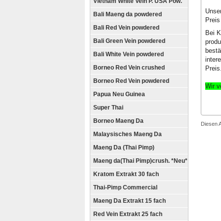
Vietnam White Vein P. USA Pow.
Unser
Bali Maeng da powdered
Preis
Bali Red Vein powdered
Bei K
Bali Green Vein powdered
produ
bestä
Bali White Vein powdered
inter
Borneo Red Vein crushed
Preis
Borneo Red Vein powdered
Wir v
Papua Neu Guinea
Super Thai
Borneo Maeng Da
Diesen 
Malaysisches Maeng Da
Maeng Da (Thai Pimp)
Maeng da(Thai Pimp)crush. *Neu*
Kratom Extrakt 30 fach
Thai-Pimp Commercial
Maeng Da Extrakt 15 fach
Red Vein Extrakt 25 fach