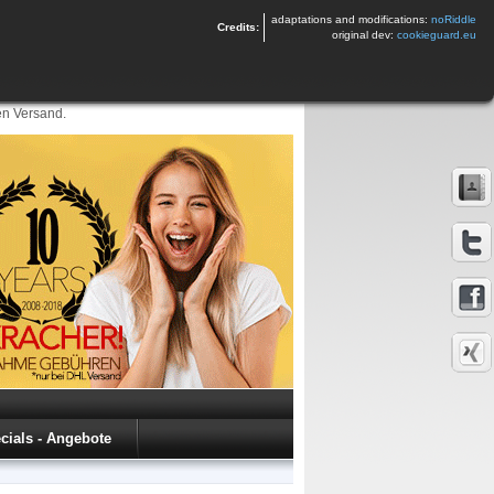
adaptations and modifications:
noRiddle
Credits:
original dev:
cookieguard.eu
en Versand.
cials - Angebote