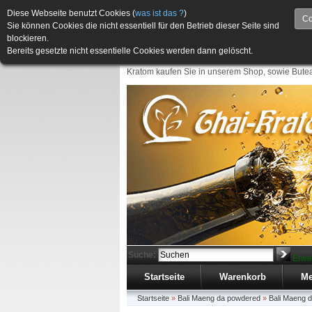
Diese Webseite benutzt Cookies (
was ist das ?
)
Co
Sie können Cookies die nicht essentiell für den Betrieb dieser Seite sind
blockieren.
Bereits gesetzte nicht essentielle Cookies werden dann gelöscht.
Kratom kaufen Sie in unserem Shop, sowie Butea
Suche:
Erwe
Startseite
Warenkorb
Me
Startseite
»
Bali Maeng da powdered
»
Bali Maeng 