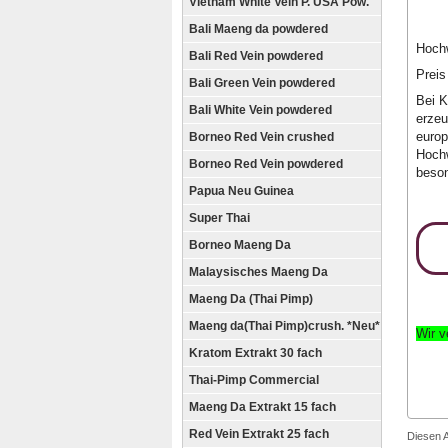
Vietnam White Vein P. USA Pow.
Bali Maeng da powdered
Hochw
Bali Red Vein powdered
Preis
Bali Green Vein powdered
Bei K
Bali White Vein powdered
erzeu
europ
Borneo Red Vein crushed
Hochw
Borneo Red Vein powdered
beson
Papua Neu Guinea
Super Thai
Borneo Maeng Da
Malaysisches Maeng Da
Maeng Da (Thai Pimp)
Maeng da(Thai Pimp)crush. *Neu*
Wir v
Kratom Extrakt 30 fach
Thai-Pimp Commercial
Maeng Da Extrakt 15 fach
Red Vein Extrakt 25 fach
Diesen 