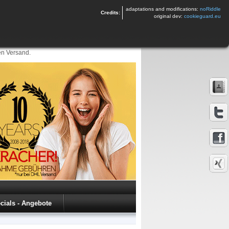
adaptations and modifications:
noRiddle
Credits:
original dev:
cookieguard.eu
en Versand.
cials - Angebote