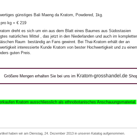
ertiges günstiges Bali Maeng da Kratom, Powdered, 1kg.
 pro kg = € 219
ratom dreht es sich um ein aus dem Blatt eines Baumes aus Südostasien
gtes natürliches Mittel , das jetzt in den Niederlanden und auch im komplette
äischen Raum beständig an Fans gewinnt. Bei Thai-Kratom erhält der an
ertigkeit interessierte Kunde Kratom von bester Hochwertigkeit und zu eine
ders guten Preis.
Kratom-grosshandel.de
Größere Mengen erhalten Sie bei uns im
Sho
erkaufen Kratom ausschliesslich
als ethnobotanisches Anschauungsmaterial
.
Artikel haben wir am Dienstag, 24. Dezember 2013 in unseren Katalog aufgenommen.