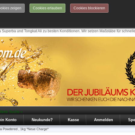
okies zeigen
Cookies erlauben
Cookies blockieren
 Superba und Tongkat Ali zu besten Konditionen. Wir setzen Maßstäbe für schnell
iterte Suche »
in Konto
Neukunde?
Kasse
Anmelden
Spe
da Powdered , 1kg *Neue Charge*