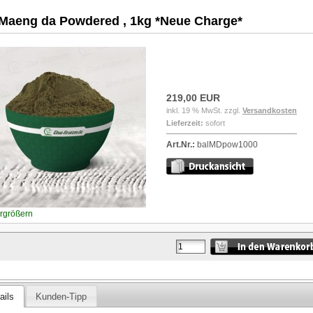
 Maeng da Powdered , 1kg *Neue Charge*
219,00 EUR
inkl. 19 % MwSt. zzgl.
Versandkosten
Lieferzeit:
sofort
Art.Nr.:
balMDpow1000
ergrößern
ails
Kunden-Tipp