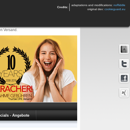
adaptations and modifications:
noRiddle
Credits:
original dev:
cookieguard.eu
en Versand.
cials - Angebote