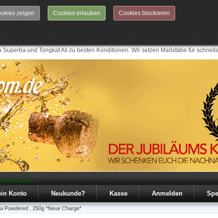
okies zeigen
Cookies erlauben
Cookies blockieren
 Superba und Tongkat Ali zu besten Konditionen. Wir setzen Maßstäbe für schnell
iterte Suche »
in Konto
Neukunde?
Kasse
Anmelden
Spe
da Powdered , 250g *Neue Charge*