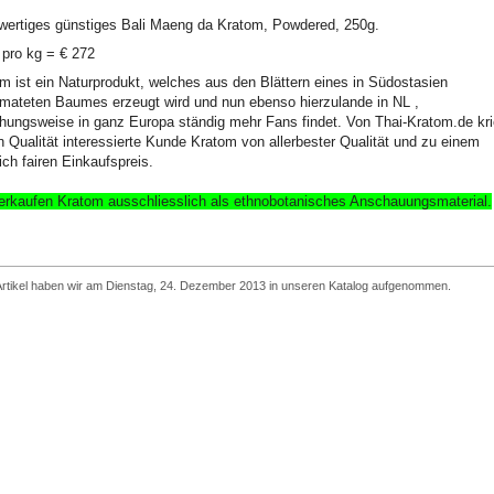
ertiges günstiges Bali Maeng da Kratom, Powdered, 250g.
 pro kg = € 272
m ist ein Naturprodukt, welches aus den Blättern eines in Südostasien
mateten Baumes erzeugt wird und nun ebenso hierzulande in NL ,
hungsweise in ganz Europa ständig mehr Fans findet. Von Thai-Kratom.de kri
n Qualität interessierte Kunde Kratom von allerbester Qualität und zu einem
ich fairen Einkaufspreis.
erkaufen Kratom ausschliesslich
als ethnobotanisches Anschauungsmaterial
.
Artikel haben wir am Dienstag, 24. Dezember 2013 in unseren Katalog aufgenommen.