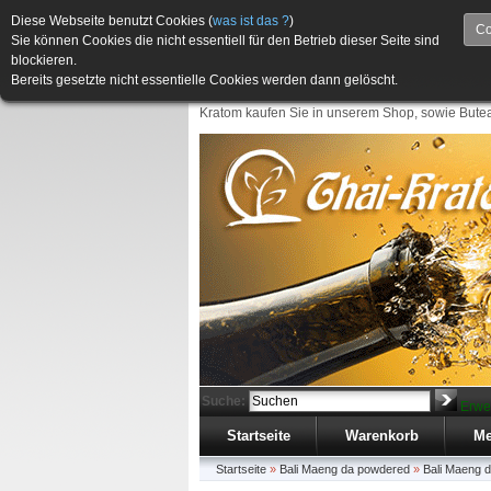
Diese Webseite benutzt Cookies (
was ist das ?
)
Co
Sie können Cookies die nicht essentiell für den Betrieb dieser Seite sind
blockieren.
Bereits gesetzte nicht essentielle Cookies werden dann gelöscht.
Kratom kaufen Sie in unserem Shop, sowie Butea
Suche:
Erwe
Startseite
Warenkorb
Me
Startseite
»
Bali Maeng da powdered
»
Bali Maeng 