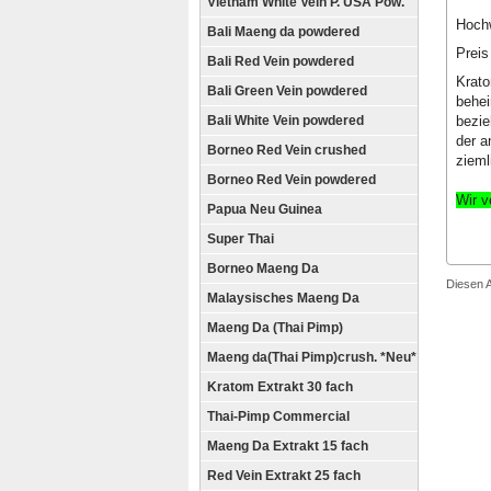
Vietnam White Vein P. USA Pow.
Hochw
Bali Maeng da powdered
Preis
Bali Red Vein powdered
Krato
Bali Green Vein powdered
behei
bezie
Bali White Vein powdered
der a
Borneo Red Vein crushed
zieml
Borneo Red Vein powdered
Wir v
Papua Neu Guinea
Super Thai
Borneo Maeng Da
Diesen 
Malaysisches Maeng Da
Maeng Da (Thai Pimp)
Maeng da(Thai Pimp)crush. *Neu*
Kratom Extrakt 30 fach
Thai-Pimp Commercial
Maeng Da Extrakt 15 fach
Red Vein Extrakt 25 fach