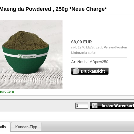
 Maeng da Powdered , 250g *Neue Charge*
68,00 EUR
inkl. 19 % MwSt. zzgl.
Versandkosten
Lieferzeit:
sofort
Art.Nr.:
balMDpow250
ergrößern
ails
Kunden-Tipp