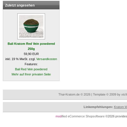
Zuletzt angesehen
Bali Kratom Red Vein powdered
250g
59,90 EUR
inkl. 19 % MwSt. zzgl.
Versandkosten
Features:
Bali Red Vein powdered
Mehr auf Ihrer privaten Seite
Thai-Kratom.de © 2026 | Template © 2009 by xtc
Linkempfehlungen:
Kratom Wi
mod
ified eCommerce Shopsoftware
©2026 provides 