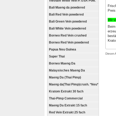
Vietnam White Vein P. USA Pow.
Frisc
Bali Maeng da powdered
Preis
Bali Red Vein powdered
Wir v
Bali Green Vein powdered
Beim 
Bali White Vein powdered
erzeu
Borneo Red Vein crushed
bestä
Krato
Borneo Red Vein powdered
Papua Neu Guinea
Diesen 
Super Thai
Borneo Maeng Da
Malaysisches Maeng Da
Maeng Da (Thai Pimp)
Maeng da(Thai Pimp)crush. *Neu*
Kratom Extrakt 30 fach
Thai-Pimp Commercial
Maeng Da Extrakt 15 fach
Red Vein Extrakt 25 fach