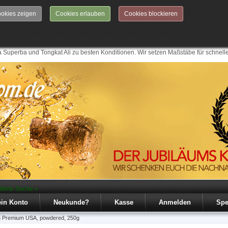
okies zeigen
Cookies erlauben
Cookies blockieren
 Superba und Tongkat Ali zu besten Konditionen. Wir setzen Maßstäbe für schnell
iterte Suche »
in Konto
Neukunde?
Kasse
Anmelden
Spe
n Premium USA, powdered, 250g