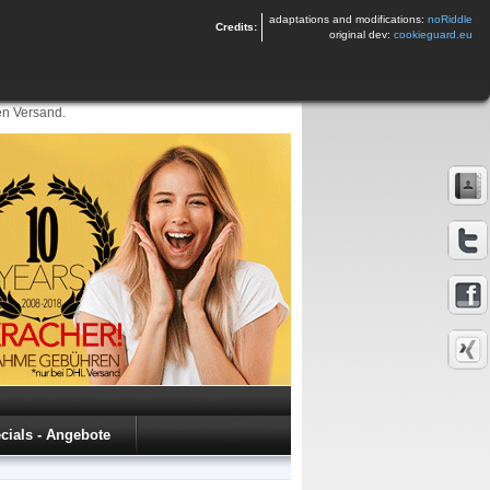
adaptations and modifications:
noRiddle
Credits:
original dev:
cookieguard.eu
en Versand.
cials - Angebote