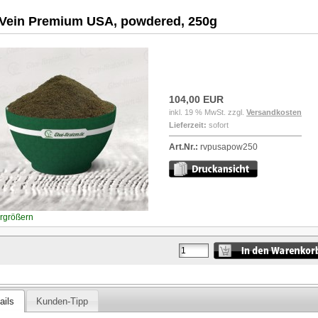
Vein Premium USA, powdered, 250g
104,00 EUR
inkl. 19 % MwSt. zzgl.
Versandkosten
Lieferzeit:
sofort
Art.Nr.:
rvpusapow250
ergrößern
ails
Kunden-Tipp