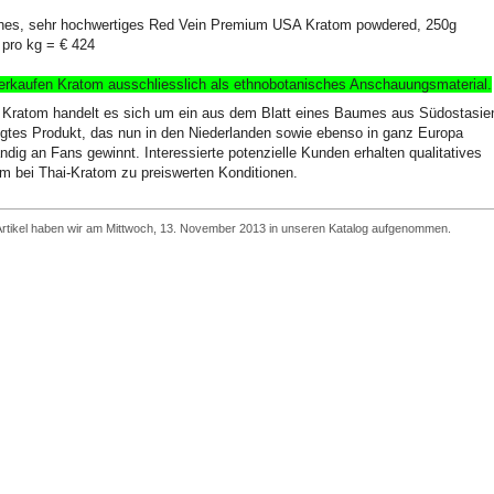
hes, sehr hochwertiges Red Vein Premium USA Kratom powdered, 250g
 pro kg = € 424
erkaufen Kratom ausschliesslich
als ethnobotanisches Anschauungsmaterial
.
Kratom handelt es sich um ein aus dem Blatt eines Baumes aus Südostasie
gtes Produkt, das nun in den Niederlanden sowie ebenso in ganz Europa
ndig an Fans gewinnt. Interessierte potenzielle Kunden erhalten qualitatives
m bei Thai-Kratom zu preiswerten Konditionen.
Artikel haben wir am Mittwoch, 13. November 2013 in unseren Katalog aufgenommen.