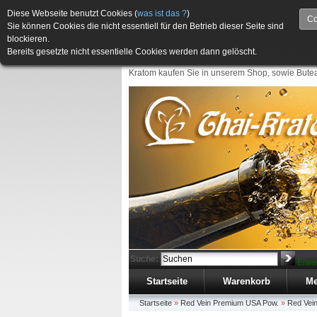
Diese Webseite benutzt Cookies (
was ist das ?
)
Co
Sie können Cookies die nicht essentiell für den Betrieb dieser Seite sind
blockieren.
Bereits gesetzte nicht essentielle Cookies werden dann gelöscht.
Kratom kaufen Sie in unserem Shop, sowie Butea
Suche:
Erwe
Startseite
Warenkorb
Me
Startseite
»
Red Vein Premium USA Pow.
»
Red Vei