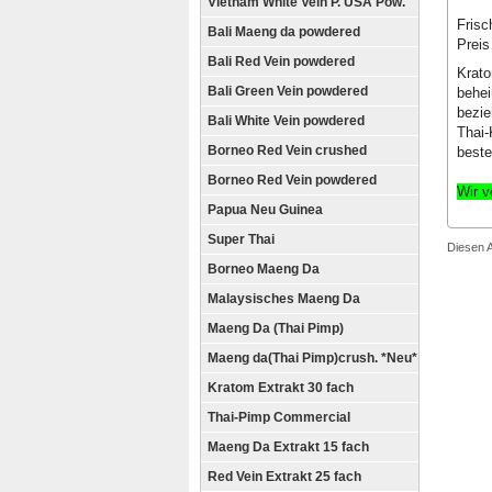
Vietnam White Vein P. USA Pow.
Frisc
Bali Maeng da powdered
Preis
Bali Red Vein powdered
Krato
Bali Green Vein powdered
behei
bezie
Bali White Vein powdered
Thai-
Borneo Red Vein crushed
beste
Borneo Red Vein powdered
Wir v
Papua Neu Guinea
Super Thai
Diesen 
Borneo Maeng Da
Malaysisches Maeng Da
Maeng Da (Thai Pimp)
Maeng da(Thai Pimp)crush. *Neu*
Kratom Extrakt 30 fach
Thai-Pimp Commercial
Maeng Da Extrakt 15 fach
Red Vein Extrakt 25 fach