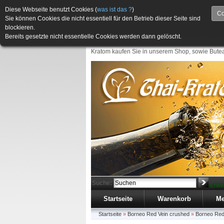
Diese Webseite benutzt Cookies (
was ist das ?
)
Co
Sie können Cookies die nicht essentiell für den Betrieb dieser Seite sind
blockieren.
Bereits gesetzte nicht essentielle Cookies werden dann gelöscht.
Kratom kaufen Sie in unserem Shop, sowie Butea
Suche:
Erwe
Startseite
Warenkorb
Me
Startseite
»
Borneo Red Vein crushed
»
Borneo Red