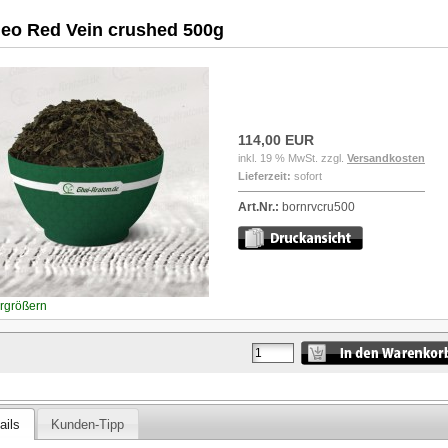
eo Red Vein crushed 500g
114,00 EUR
inkl. 19 % MwSt. zzgl.
Versandkosten
Lieferzeit:
sofort
Art.Nr.:
bornrvcru500
ergrößern
ails
Kunden-Tipp