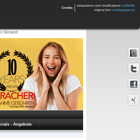
adaptations and modifications:
noRiddle
Credits:
original dev:
cookieguard.eu
en Versand.
cials - Angebote