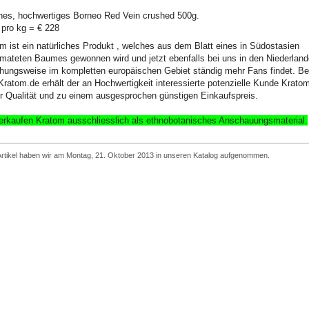
hes, hochwertiges Borneo Red Vein crushed 500g.
 pro kg = € 228
m ist ein natürliches Produkt , welches aus dem Blatt eines in Südostasien
mateten Baumes gewonnen wird und jetzt ebenfalls bei uns in den Niederland
hungsweise im kompletten europäischen Gebiet ständig mehr Fans findet. Be
Kratom.de erhält der an Hochwertigkeit interessierte potenzielle Kunde Krato
r Qualität und zu einem ausgesprochen günstigen Einkaufspreis.
erkaufen Kratom ausschliesslich
als ethnobotanisches Anschauungsmaterial
.
Artikel haben wir am Montag, 21. Oktober 2013 in unseren Katalog aufgenommen.