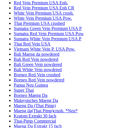
Red Vein Premium USA Enh.
Red Vein Premium USA Enh CR
White Vein Premium USA crush.
White Vein Premium USA Pow.
Thai Premium USA crushed
Sumatra Green Vein Premium USA P
Sumatra Red Vein Premium USA Pow
Sumatra White Vein Premium USA P
Thai Red Vein USA
Vietnam White Vein P. USA Pow.
Bali Maeng da powdered
Bali Red Vein powdered
Bali Green Vein powdered
Bali White Vein powdered
Borneo Red Vein crushed
Borneo Red Vein powdered
Papua Neu Guinea
Super Thai
Borneo Maeng Da
Malaysisches Maeng Da
Maeng Da (Thai Pimp)
Maeng da(Thai Pimp)crush. *Neu*
Kratom Extrakt 30 fach
Thai-Pimp Commercial
Maeng Da Extrakt 15 fach