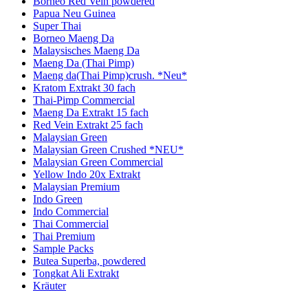
Borneo Red Vein powdered
Papua Neu Guinea
Super Thai
Borneo Maeng Da
Malaysisches Maeng Da
Maeng Da (Thai Pimp)
Maeng da(Thai Pimp)crush. *Neu*
Kratom Extrakt 30 fach
Thai-Pimp Commercial
Maeng Da Extrakt 15 fach
Red Vein Extrakt 25 fach
Malaysian Green
Malaysian Green Crushed *NEU*
Malaysian Green Commercial
Yellow Indo 20x Extrakt
Malaysian Premium
Indo Green
Indo Commercial
Thai Commercial
Thai Premium
Sample Packs
Butea Superba, powdered
Tongkat Ali Extrakt
Kräuter