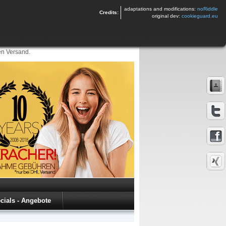
adaptations and modifications:
noRiddle
Credits:
original dev:
cookieguard.eu
en Versand.
cials - Angebote