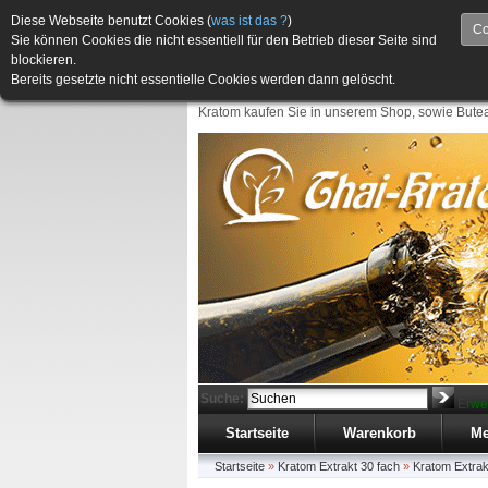
Diese Webseite benutzt Cookies (
was ist das ?
)
Co
Sie können Cookies die nicht essentiell für den Betrieb dieser Seite sind
blockieren.
Bereits gesetzte nicht essentielle Cookies werden dann gelöscht.
Kratom kaufen Sie in unserem Shop, sowie Butea
Suche:
Erwe
Startseite
Warenkorb
Me
Startseite
»
Kratom Extrakt 30 fach
»
Kratom Extrak