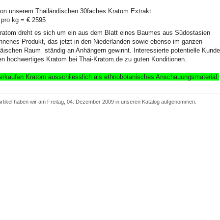
on unserem Thailändischen 30faches Kratom Extrakt.
 pro kg = € 2595
ratom dreht es sich um ein aus dem Blatt eines Baumes aus Südostasien
nenes Produkt, das jetzt in den Niederlanden sowie ebenso im ganzen
äischen Raum ständig an Anhängern gewinnt. Interessierte potentielle Kund
en hochwertiges Kratom bei Thai-Kratom.de zu guten Konditionen.
erkaufen Kratom ausschliesslich
als ethnobotanisches Anschauungsmaterial
.
Artikel haben wir am Freitag, 04. Dezember 2009 in unseren Katalog aufgenommen.