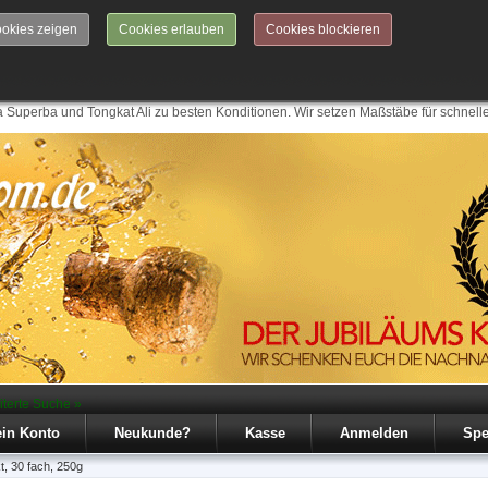
okies zeigen
Cookies erlauben
Cookies blockieren
 Superba und Tongkat Ali zu besten Konditionen. Wir setzen Maßstäbe für schnell
iterte Suche »
in Konto
Neukunde?
Kasse
Anmelden
Spe
t, 30 fach, 250g