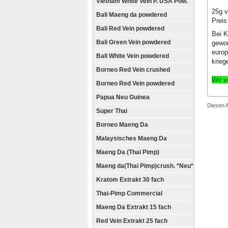
Vietnam White Vein P. USA Pow.
25g v
Bali Maeng da powdered
Preis
Bali Red Vein powdered
Bei K
Bali Green Vein powdered
gewon
europ
Bali White Vein powdered
krieg
Borneo Red Vein crushed
Wir v
Borneo Red Vein powdered
Papua Neu Guinea
Diesen 
Super Thai
Borneo Maeng Da
Malaysisches Maeng Da
Maeng Da (Thai Pimp)
Maeng da(Thai Pimp)crush. *Neu*
Kratom Extrakt 30 fach
Thai-Pimp Commercial
Maeng Da Extrakt 15 fach
Red Vein Extrakt 25 fach