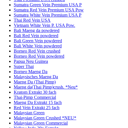
Sumatra Green Vein Premium USA P
Sumatra Red Vein Premium USA Pow
Sumatra White Vein Premium USA P
Thai Red Vein USA
Vietnam White Vein P. USA Pow.
Bali Maeng da powdered
Bali Red Vein powdered
Bali Green Vein powdered
Bali White Vein powdered
Borneo Red Vein crushed
Borneo Red Vein powdered
Papua Neu Guinea
Super Thai
Borneo Maeng Da
Malaysisches Maeng Da
Maeng Da (Thai Pimp)
Maeng da(Thai Pimp)crush. *Neu*
Kratom Extrakt 30 fach
Thai-Pimp Commercial
Maeng Da Extrakt 15 fach
Red Vein Extrakt 25 fach
Malaysian Green
Malaysian Green Crushed *NEU*
Malaysian Green Commercial