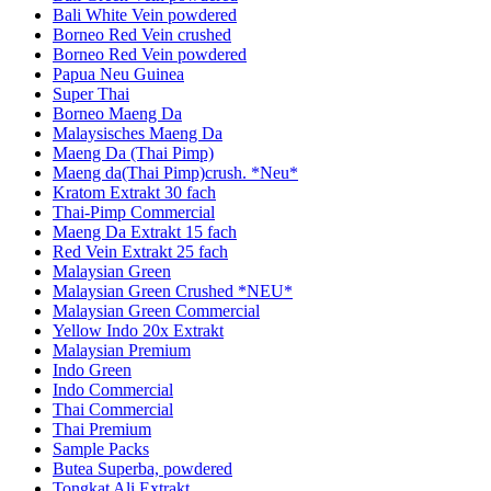
Bali White Vein powdered
Borneo Red Vein crushed
Borneo Red Vein powdered
Papua Neu Guinea
Super Thai
Borneo Maeng Da
Malaysisches Maeng Da
Maeng Da (Thai Pimp)
Maeng da(Thai Pimp)crush. *Neu*
Kratom Extrakt 30 fach
Thai-Pimp Commercial
Maeng Da Extrakt 15 fach
Red Vein Extrakt 25 fach
Malaysian Green
Malaysian Green Crushed *NEU*
Malaysian Green Commercial
Yellow Indo 20x Extrakt
Malaysian Premium
Indo Green
Indo Commercial
Thai Commercial
Thai Premium
Sample Packs
Butea Superba, powdered
Tongkat Ali Extrakt